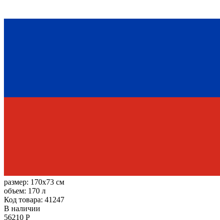
размер:
170x73 см
объем:
170 л
Код товара: 41247
В наличии
56210 Р