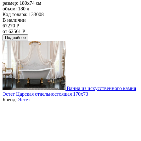
размер:
180x74 см
объем:
180 л
Код товара: 133008
В наличии
67270 Р
от 62561 Р
Подробнее
Ванна из искусственного камня
Эстет Царская отдельностоящая 170x73
Бренд:
Эстет