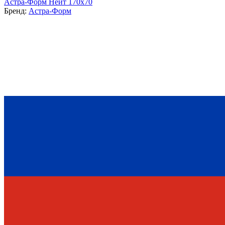
Астра-Форм Нейт 170х70
Бренд:
Астра-Форм