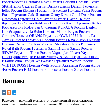
Россия-Россия
Ceramica Nova
Италия
Cersanit
Польша
Cerutti
SPA
Италия
Cezares
Италия
Damixa
Дания
Duravit
Германия
Ediss
Россия
Elegansa
Германия
Excellent
Польша
Fema
Россия
Frank
Германия
Gala
Испания
Gemy
Китай
Good Door
Россия
Grossman
Германия
Holbi
Италия-Италия
Jacob Delafon
Франция
Jika
Чехия
Kaldewei
Германия
Knief
Германия
Koller
Pool
Австрия
Kolpa-San
Словения
KUPÁLA
Россия
Laufen
Швейцария
Lavinia Boho
Польша
Marmo Bagno
Россия
Omnires
Польша
ORANS
Германия
OWL 1975
Швеция
Paa
Латвия
Pucsho
Германия
Radomir
Россия
Ravak
Чехия
Relisan
Польша
Relisan Eco Plus
Россия
Riho
Чехия
Roca
Испания
Royal Bath
Россия-Германия
Salini
Италия
Santek
Россия
SSWW
Германия
Triton
Россия
Vagnerplast
Чехия
Vayer
Швейцария
Veragio
Италия
Villeroy & Boch
Германия
Vincea
Италия
Vitra
Турция
WeltWasser
Германия
Wemor
Россия
WHITECROSS
Польша
Wotte
Россия
Акватика
Россия
Астра-
Форм
Россия
ВИЗ
Россия
Универсал
Россия
Эстет
Россия
Ванны
Размеры – важный момент, определяющий возможность
монтажа, удобство использования. Ширина большинства