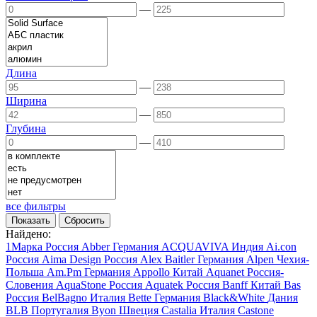
—
Длина
—
Ширина
—
Глубина
—
все фильтры
Найдено:
1Марка
Россия
Abber
Германия
ACQUAVIVA
Индия
Ai.con
Россия
Aima Design
Россия
Alex Baitler
Германия
Alpen
Чехия-
Польша
Am.Pm
Германия
Appollo
Китай
Aquanet
Россия-
Словения
AquaStone
Россия
Aquatek
Россия
Banff
Китай
Bas
Россия
BelBagno
Италия
Bette
Германия
Black&White
Дания
BLB
Португалия
Byon
Швеция
Castalia
Италия
Castone