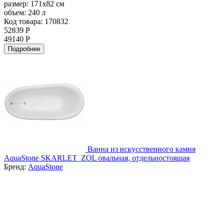
размер:
171x82 см
объем:
240 л
Код товара: 170832
52839 Р
49140 Р
Подробнее
Ванна из искусственного камня
AquaStone SKARLET_ZOL овальная, отдельностоящая
Бренд:
AquaStone