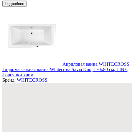
Подробнее
Акриловая ванна WHITECROSS
Гидромассажная ванна Whitecross Savia Duo, 170x80 см, LINE,
форсунки хром
Бренд:
WHITECROSS