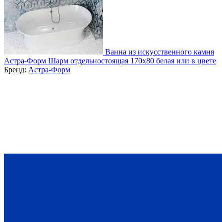
Ванна из искусственного камня
Астра-Форм Шарм отдельностоящая 170x80 белая или в цвете
Бренд:
Астра-Форм