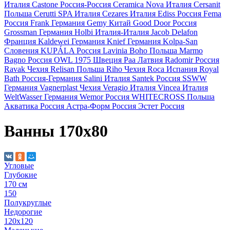
Италия
Castone
Россия-Россия
Ceramica Nova
Италия
Cersanit
Польша
Cerutti SPA
Италия
Cezares
Италия
Ediss
Россия
Fema
Россия
Frank
Германия
Gemy
Китай
Good Door
Россия
Grossman
Германия
Holbi
Италия-Италия
Jacob Delafon
Франция
Kaldewei
Германия
Knief
Германия
Kolpa-San
Словения
KUPÁLA
Россия
Lavinia Boho
Польша
Marmo
Bagno
Россия
OWL 1975
Швеция
Paa
Латвия
Radomir
Россия
Ravak
Чехия
Relisan
Польша
Riho
Чехия
Roca
Испания
Royal
Bath
Россия-Германия
Salini
Италия
Santek
Россия
SSWW
Германия
Vagnerplast
Чехия
Veragio
Италия
Vincea
Италия
WeltWasser
Германия
Wemor
Россия
WHITECROSS
Польша
Акватика
Россия
Астра-Форм
Россия
Эстет
Россия
Ванны 170х80
Угловые
Глубокие
170 см
150
Полукруглые
Недорогие
120х120