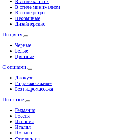
В стиле хай-тек
В стиле минимализм
В стиле ретро
Необычные
Дизайнерские
По цвету
Черные
Белые
Цветные
С опциями
Джакузи
Гидромассажные
Без гидромассажа
По стране
Германия
Россия
Испания
Италия
Польша
Финляндия