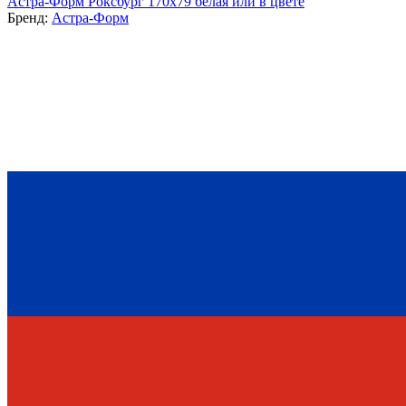
Астра-Форм Роксбург 170х79 белая или в цвете
Бренд:
Астра-Форм