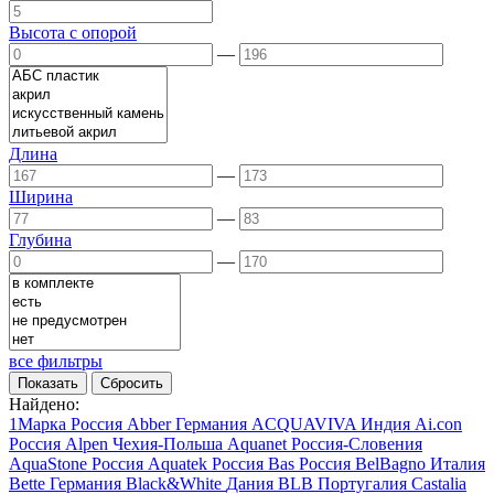
Высота с опорой
—
Длина
—
Ширина
—
Глубина
—
все фильтры
Найдено:
1Марка
Россия
Abber
Германия
ACQUAVIVA
Индия
Ai.con
Россия
Alpen
Чехия-Польша
Aquanet
Россия-Словения
AquaStone
Россия
Aquatek
Россия
Bas
Россия
BelBagno
Италия
Bette
Германия
Black&White
Дания
BLB
Португалия
Castalia