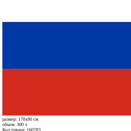
размер:
170x80 см
объем:
300 л
Код товара: 160783