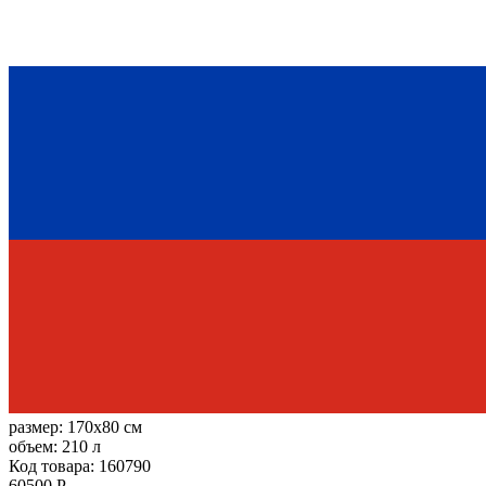
размер:
170x80 см
объем:
210 л
Код товара: 160790
60500 Р