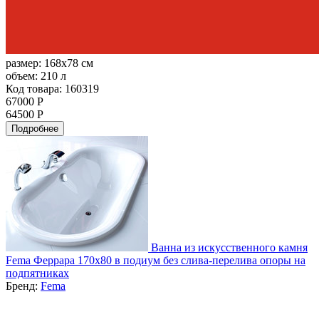
размер:
168x78 см
объем:
210 л
Код товара: 160319
67000 Р
64500 Р
Подробнее
Ванна из искусственного камня
Fema Феррара 170х80 в подиум без слива-перелива опоры на
подпятниках
Бренд:
Fema