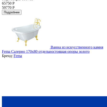
65750 Р
59770 Р
Подробнее
Ванна из искусственного камня
Fema Салерно 170x80 отдельностоящая опоры золото
Бренд:
Fema