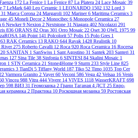
 Faenza
172
La Fenice
1
La Fenice
87
La Platera
24
Lace Mosaic
39
he
7
LeMark
640
Leo Ceramic
1
LEONARDO 1502
132
Lord
3
y
31
Marca Corona
24
Margaroli
102
Mariner
6
Maritima Ceramics
3
rage
45
Moneli Decor
2
Monocibec
6
Monopole Ceramica
27
m
6
Newker
9
Nexion
2
Nextstone
31
Niagara
402
Nicolazzi
291
ris
836
ORANS
82
Oras
301
Orro Mosaic
22
Oset
30
OWL 1975
99
ezaROSA
146
Point
141
Polcolorit
57
Polis
15
Polo Gres
1
i
63
RAK Ceramics
13
RAKO
644
Ravak
1428
Realistik
10
River
275
Roberto Cavalli
12
Roca
920
Roca Ceramica
16
Rocersa
e
20
SANITAN
1
SanSwiss
1
Sant Agostino
31
Santek
203
Santeri
31
imas
127
Sina Tile
38
Sinfonia
6
SINTESI
84
Skalini Mosaic
1
tron
1
STN Ceramica
21
Stone4Home
9
Sturm
233
Style Line
825
eramics
3
TianDi
5
Tiffany World
187
Tiko
52
Timo
1035
Top Cer
22
Varmora Granito
2
Vayer
60
Veconi
586
Vega
42
Velsaa
16
Venis
60
Vincea
988
Vitra
444
Vivere
14
VIVES
1118
WasserKRAFT
698
аер
598
ВИЗ
31
Геомозаика
2
Грани Таганая
4
ДСТ
25
Евро-
кая керамика
2
Практика
10
Роскошная мозаика
59
Ростовская