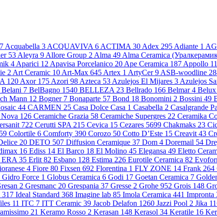
7
Acquabella
3
ACQUAVIVA
6
ACTIMA
30
Adex
295
Adiante
1
AGL
ler
53
Aleyra
9
Allore Group
2
Alma
49
Alma Ceramica (Уралкерами
mik
4
Aparici
12
Apavisa Porcelanico
20
Ape Ceramica
187
Appollo
1
ie
2
Art Ceramic
10
Art-Max
645
Artex
1
ArtyCer
9
ASB-woodline
28
MA
120
Axor
175
Azori
98
Azteca
53
Azulejos El Mijares
3
Azulejos S
Belani
7
BelBagno
1540
BELLEZA
23
Bellrado
166
Belmar
4
Belu
ch Mann
12
Bogner
7
Bonaparte
57
Bond
18
Bonomini
2
Bossini
49
Mosaic
44
CARMEN
25
Casa Dolce Casa
1
Casabella
2
Casalgrande P
a Nova
126
Ceramiche Grazia
58
Ceramiche Supergres
22
Ceramika C
ersanit
722
Cerutti SPA
215
Cevica
15
Cezares
5699
Chakmaks
23
Ci
59
Colortile
6
Comforty
390
Corozo
50
Cotto D’Este
15
Creavit
43
Cr
Delice
20
DETO
507
Diffusion Ceramique
37
Dom
4
Doremail
54
Dre
dimax
16
Ediss
14
El Barco
18
El Molino
45
Elegansa
49
Eletto Cera
ERA
35
Erlit
82
Esbano
128
Estima
226
Eurotile Ceramica
82
Evofo
ioranesе
4
Fiore
80
Fixsen
692
Florentina
1
FLY ZONE
14
Frank
264
Gidro Force
1
Globus Ceramica
6
Godi
17
Goetan Ceramica
7
Golden
resan
2
Gresmanc
20
Grespania
37
Gresse
2
Grohe
952
Grois
148
Gr
s
317
Ideal Standard
368
Imagine lab
85
Imola Ceramica
441
Impronta
Tiles
11
ITC
7
ITT Ceramic
39
Jacob Delafon
1260
Jazzi Pool
2
Jika
11
amissimo
21
Keramo Rosso
2
Kerasan
148
Kerasol
34
Keratile
16
Ker