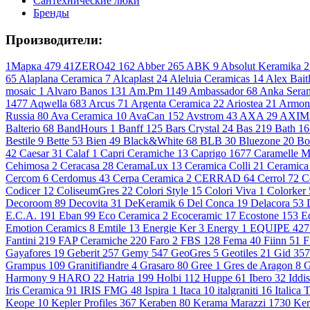
Сантехнические люки
Бренды
Производители:
1Марка
479
41ZERO42
162
Abber
265
ABK
9
Absolut Keramika
2
65
Alaplana Ceramica
7
Alcaplast
24
Aleluia Ceramicas
14
Alex Bait
mosaic
1
Alvaro Banos
131
Am.Pm
1149
Ambassador
68
Anka Sera
1477
Aqwella
683
Arcus
71
Argenta Ceramica
22
Ariostea
21
Armon
Russia
80
Ava Ceramica
10
AvaCan
152
Avstrom
43
AXA
29
AXI
Balterio
68
BandHours
1
Banff
125
Bars Crystal
24
Bas
219
Bath
16
Bestile
9
Bette
53
Bien
49
Black&White
68
BLB
30
Bluezone
20
Bo
42
Caesar
31
Calaf
1
Capri Ceramiche
13
Caprigo
1677
Caramelle 
Cehimosa
2
Ceracasa
28
CeramaLux
13
Ceramica Colli
21
Ceramic
Cercom
6
Cerdomus
43
Cerpa Ceramica
2
CERRAD
64
Cerrol
72
C
Codicer
12
ColiseumGres
22
Colori Style
15
Colori Viva
1
Colorker
Decoroom
89
Decovita
31
DeKeramik
6
Del Conca
19
Delacora
53
E.C.A.
191
Eban
99
Eco Ceramica
2
Ecoceramic
17
Ecostone
153
E
Emotion Ceramics
8
Emtile
13
Energie Ker
3
Energy
1
EQUIPE
427
Fantini
219
FAP Ceramiche
220
Faro
2
FBS
128
Fema
40
Fiinn
51
F
Gayafores
19
Geberit
257
Gemy
547
GeoGres
5
Geotiles
21
Gid
357
Grampus
109
Granitifiandre
4
Grasaro
80
Gree
1
Gres de Aragon
8
G
Harmony
9
HARO
22
Hatria
199
Holbi
112
Huppe
61
Ibero
32
Iddi
Iris Ceramica
91
IRIS FMG
48
Ispira
1
Itaca
10
italgraniti
16
Italica 
Keope
10
Kepler Profiles
367
Keraben
80
Kerama Marazzi
1730
Ker