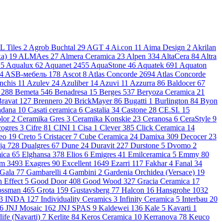
 Tiles
2
Agrob Buchtal
29
AGT
4
Ai.con
11
Aima Design
2
Akrilan
ка)
19
ALMAes
27
Almera Ceramica
23
Alpen
334
AltaCera
84
Altra
15
Aqualux
62
Aquanet
2455
AquaStone
46
Aquatek
691
Aquaton
4
ASB-мебель
178
Ascot
8
Atlas Concorde
2694
Atlas Concorde
anchis
11
Azulev
24
Azuliber
14
Azuvi
11
Azzurra
86
Baldocer
67
x
288
Bemeta
546
Benadresa
15
Berges
537
Beryoza Ceramica
21
Bravat
127
Brennero
20
BrickMayer
86
Bugatti
1
Burlington
84
Byon
adana
10
Casati ceramica
6
Castalia
34
Castone
28
CE.SI.
15
olor
2
Ceramika Gres
3
Ceramika Konskie
23
Ceranosa
6
CeraStyle
9
cogres
3
Cifre
81
CINI
1
Cisa
1
Clever
385
Click Ceramica
14
eo
19
Creto
5
Cristacer
7
Cube Ceramica
24
Damixa
309
Decocer
23
ja
728
Dualgres
67
Dune
24
Duravit
227
Durstone
5
Dvomo
2
mica
65
Elghansa
378
Elios
6
Emigres
41
Emilceramica
5
Emmy
80
rm
3493
Exagres
90
Excellent
1649
Ezarri
117
Fakhar
4
Fanal
34
Gala
77
Gambarelli
4
Gambini
2
Gardenia Orchidea (Versace)
19
 Effect
5
Good Door
408
Good Wood
327
Gracia Ceramica
17
ossman
465
Grota
159
Gustavsberg
77
Halcon
16
Hansgrohe
1032
3
INDA
127
Individuality Ceramics
3
Infinity Ceramica
5
Interbau
20
6
JNJ Mosaic
162
JNJ SPAS
9
Kaldewei
136
Kale
5
Kavarti
1
life (Navarti)
7
Kerlite
84
Keros Ceramica
10
Kerranova
78
Keuco