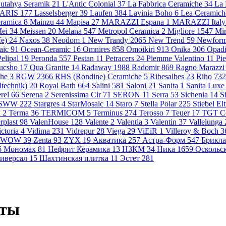
utahya Seramik
21
L'Antic Colonial
37
La Fabbrica Ceramiche
34
La
ARIS
177
Lasselsberger
39
Laufen
384
Lavinia Boho
6
Lea Ceramic
ramica
8
Mainzu
44
Mapisa
27
MARAZZI Espana
1
MARAZZI Ital
ei
34
Meissen
20
Melana
547
Metropol Ceramica
2
Migliore
1547
Mi
fe)
24
Naxos
38
Neodom
1
New Trandy
2065
New Trend
59
Newfor
aic
91
Ocean-Ceramic
16
Omnires
858
Omoikiri
913
Onika
306
Opadi
Pelipal
19
Peronda
557
Pestan
11
Petracers
24
Piemme Valentino
11
Pi
ucsho
17
Qua Granite
14
Radaway
1988
Radomir
869
Ragno Marazz
che
3
RGW
2366
RHS (Rondine) Ceramiche
5
Ribesalbes
23
Riho
732
ltechnik)
20
Royal Bath
664
Salini
581
Saloni
21
Sanita
1
Sanita Lux
erel
66
Serena
2
Serenissima Cir
71
SERON
11
Serra
53
Sichenia
14
S
SWW
222
Stargres
4
StarMosaic
14
Staro
7
Stella Polar
225
Stiebel El
a
2
Terma
36
TERMICOM
5
Terminus
274
Terosso
7
Teuer
17
TGT C
rplast
98
ValenHouse
128
Valente
2
Valentia
3
Valentin
37
Vallelunga
ictoria
4
Vidima
231
Vidrepur
28
Viega
29
ViEiR
1
Villeroy & Boch
3
WOW
39
Zenta
93
ZYX
19
Акватика
257
Астра-Форм
547
Брикл
6
Мономах
81
Нефрит Керамика
13
НЗКМ
34
Ника
1659
Оскольс
иверсал
15
Шахтинская плитка
11
Эстет
281
аты