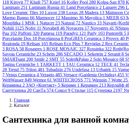
118
Kirovit
77
Kludi
757
Knief
16
Koller Pool
280
Kolpa-San
878
K
Laminam
251
Laminam Russia
41
Land Porcelanico
2
Laparet
296
L
Love Ceramic Tiles
10
Luxon
238
Luxus
28
Madera
13
Maimoon Ce
Marmo Bagno
66
Marmocer
12
Massimo
36
Mayolica
1
MEER
63
M
Mosplitka
1
MSK
1
Natucer
23
Natural
72
Nautico
33
Navarti (Kerli
Nobili
1125
Nofer
11
Novabell
46
Novacera
17
Novogres
41
NSmos
Paa
102
Paffoni
320
Pamesa
119
Paradyz
121
Parly
103
Pastorelli
5
Porcelanite Dos
18
Porcelanosa
8
ProGRES Ceramica
3
Provex
40
P
Realonda
19
Relisan
165
Relisan Eco Plus
7
Reviglas
2
Rex Cerami
3
ROSA
58
Rosagres
1
ROSE MOSAIC
327
Rossinka
322
Roth(Ro
Savoia Ceramiche
23
Schein
286
SECADO
1
Seketein
2
Seranit
8
S
SMARTsant
200
Smile
2
SMT
55
Soler&Palau
2
Solo Mosaico
68
S
Tagina Ceramiche
1
TARKETT
1
TAU Ceramica
12
TECE
41
Tecl
28
Trend
75
Triton
481
Tubadzin
276
Undefasa
13
Urbatek
15
Vagne
7
Venus Ceramica
4
Veragio
485
Versace (Gardenia Orchidea)
455
V
WeltWasser
849
Wemor
61
WHITECROSS
771
Wirquin
7
Wotte
25
Керамика
2
ЗАО «Контакт»
5
Керами
1
Керамин
213
Керлайф
4
Сантехника
20
СанТа
574
Сокол
9
Стилье
115
Сунержа
2197
Ун
Главная
Каталог
Сантехника для ванной комн