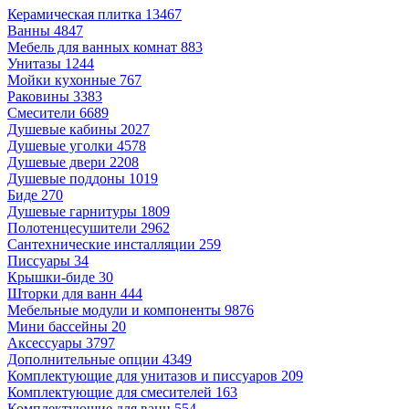
Керамическая плитка
13467
Ванны
4847
Мебель для ванных комнат
883
Унитазы
1244
Мойки кухонные
767
Раковины
3383
Смесители
6689
Душевые кабины
2027
Душевые уголки
4578
Душевые двери
2208
Душевые поддоны
1019
Биде
270
Душевые гарнитуры
1809
Полотенцесушители
2962
Сантехнические инсталляции
259
Писсуары
34
Крышки-биде
30
Шторки для ванн
444
Мебельные модули и компоненты
9876
Мини бассейны
20
Аксессуары
3797
Дополнительные опции
4349
Комплектующие для унитазов и писсуаров
209
Комплектующие для смесителей
163
Комплектующие для ванн
554