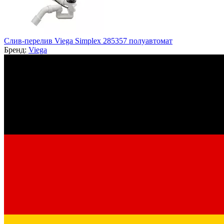
Слив-перелив Viega Simplex 285357 полуавтомат
Бренд:
Viega