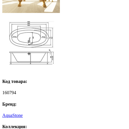
Код товара:
160794
Бренд:
AquaStone
Коллекция: