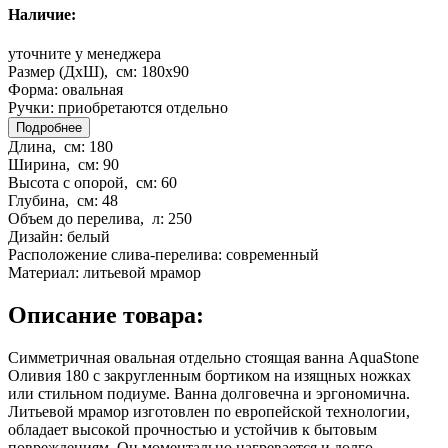
Наличие:
уточните у менеджера
Размер (ДхШ), см:
180x90
Форма:
овальная
Ручки:
приобретаются отдельно
Подробнее
Длина, см:
180
Ширина, см:
90
Высота с опорой, см:
60
Глубина, см:
48
Объем до перелива, л:
250
Дизайн:
белый
Расположение слива-перелива:
современный
Материал:
литьевой мрамор
Описание товара:
Симметричная овальная отдельно стоящая ванна AquaStone
Оливия 180 с закругленным бортиком на изящных ножках
или стильном подиуме. Ванна долговечна и эргономична.
Литьевой мрамор изготовлен по европейской технологии,
обладает высокой прочностью и устойчив к бытовым
повреждениям. Он моментально нагревается и долго