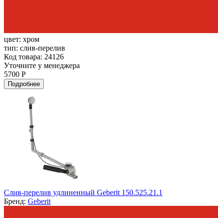
цвет:
хром
тип:
слив-перелив
Код товара: 24126
Уточните у менеджера
5700 Р
Подробнее
Слив-перелив удлиненный Geberit 150.525.21.1
Бренд:
Geberit