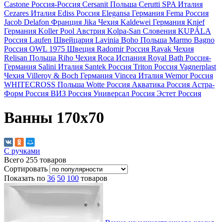
Castone
Россия-Россия
Cersanit
Польша
Cerutti SPA
Италия
Cezares
Италия
Ediss
Россия
Elegansa
Германия
Fema
Россия
Jacob Delafon
Франция
Jika
Чехия
Kaldewei
Германия
Knief
Германия
Koller Pool
Австрия
Kolpa-San
Словения
KUPÁLA
Россия
Laufen
Швейцария
Lavinia Boho
Польша
Marmo Bagno
Россия
OWL 1975
Швеция
Radomir
Россия
Ravak
Чехия
Relisan
Польша
Riho
Чехия
Roca
Испания
Royal Bath
Россия-
Германия
Salini
Италия
Santek
Россия
Triton
Россия
Vagnerplast
Чехия
Villeroy & Boch
Германия
Vincea
Италия
Wemor
Россия
WHITECROSS
Польша
Wotte
Россия
Акватика
Россия
Астра-
Форм
Россия
ВИЗ
Россия
Универсал
Россия
Эстет
Россия
Ванны 170х70
С ручками
Всего
255
товаров
Сортировать
Показать по
36
50
100
товаров