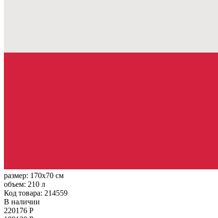
размер:
170x70 см
объем:
210 л
Код товара: 214559
В наличии
220176 Р