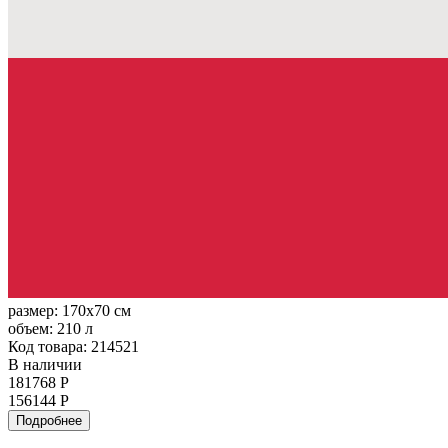
размер:
170x70 см
объем:
210 л
Код товара: 214521
В наличии
181768 Р
156144 Р
Подробнее