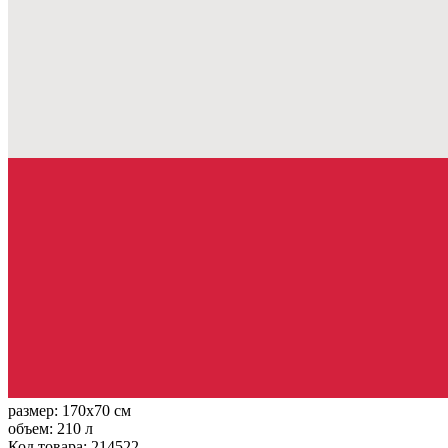
размер:
170x70 см
объем:
210 л
Код товара: 214522