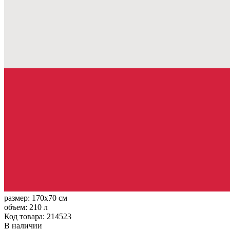
размер:
170x70 см
объем:
210 л
Код товара: 214523
В наличии