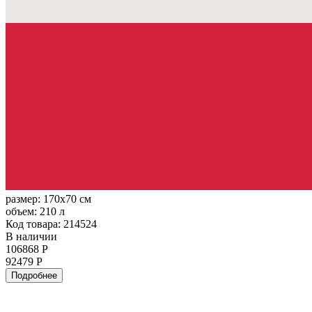
размер:
170x70 см
объем:
210 л
Код товара: 214524
В наличии
106868 Р
92479 Р
Подробнее