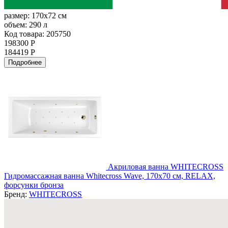
размер:
170x72 см
объем:
290 л
Код товара: 205750
198300 Р
184419 Р
Подробнее
Акриловая ванна WHITECROSS
Гидромассажная ванна Whitecross Wave, 170x70 см, RELAX,
форсунки бронза
Бренд:
WHITECROSS