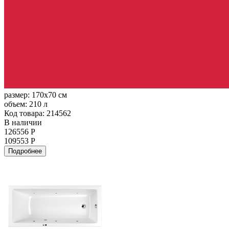
размер:
170x70 см
объем:
210 л
Код товара: 214562
В наличии
126556 Р
109553 Р
Подробнее