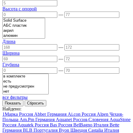
Высота с опорой
—
Длина
—
Ширина
—
Глубина
—
все фильтры
Найдено:
1Марка
Россия
Abber
Германия
Ai.con
Россия
Alpen
Чехия-
Польша
Am.Pm
Германия
Aquanet
Россия-Словения
AquaStone
Россия
Aquatek
Россия
Bas
Россия
BelBagno
Италия
Bette
Германия
BLB
Португалия
Byon
Швеция
Castalia
Италия