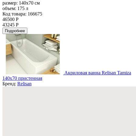
размер:
140x70 см
объем:
175 л
Код товара: 166675
46500 Р
43245 Р
Подробнее
Акриловая ванна Relisan Tamiza
140x70 пристенная
Бренд:
Relisan