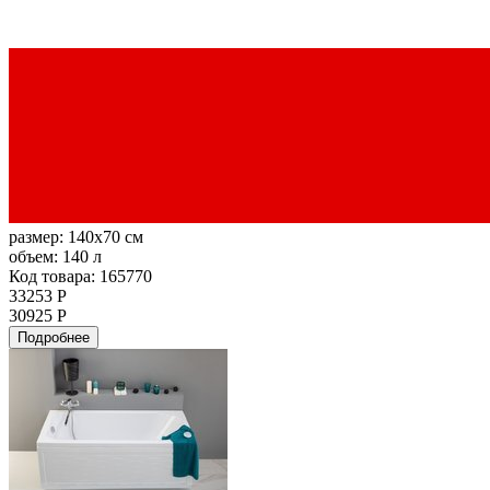
размер:
140x70 см
объем:
140 л
Код товара: 165770
33253 Р
30925 Р
Подробнее