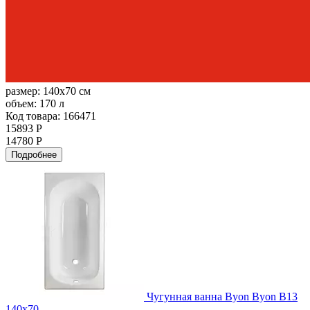
размер:
140x70 см
объем:
170 л
Код товара: 166471
15893 Р
14780 Р
Подробнее
Чугунная ванна Byon Byon B13
140x70