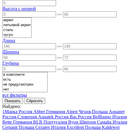
Высота с опорой
—
Длина
—
Ширина
—
Глубина
—
все фильтры
Найдено:
1Марка
Россия
Abber
Германия
Alpen
Чехия-Польша
Aquanet
Россия-Словения
Aquatek
Россия
Bas
Россия
BelBagno
Италия
Bette
Германия
BLB
Португалия
Byon
Швеция
Castalia
Италия
Cersanit
Польша
Cezares
Италия
Excellent
Польша
Kaldewei