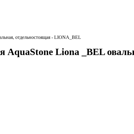
вальная, отдельностоящая - LIONA_BEL
я AquaStone Liona _BEL оваль