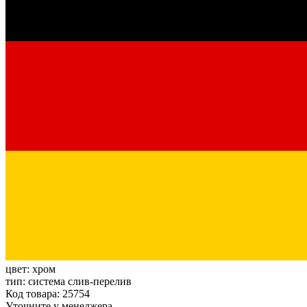
цвет:
хром
тип:
система слив-перелив
Код товара: 25754
Уточните у менеджера