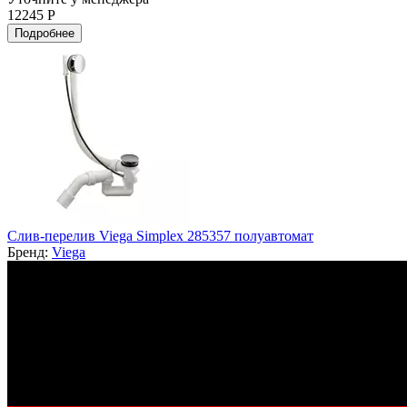
12245 Р
Подробнее
Слив-перелив Viega Simplex 285357 полуавтомат
Бренд:
Viega