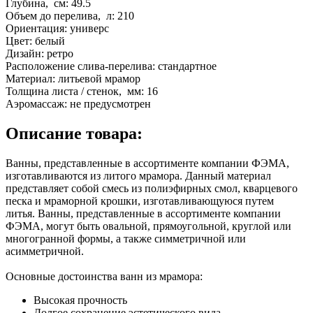
Глубина, см:
49.5
Объем до перелива, л:
210
Ориентация:
универс
Цвет:
белый
Дизайн:
ретро
Расположение слива-перелива:
стандартное
Материал:
литьевой мрамор
Толщина листа / стенок, мм:
16
Аэромассаж:
не предусмотрен
Описание товара:
Ванны, представленные в ассортименте компании ФЭМА,
изготавливаются из литого мрамора. Данный материал
представляет собой смесь из полиэфирных смол, кварцевого
песка и мраморной крошки, изготавливающуюся путем
литья. Ванны, представленные в ассортименте компании
ФЭМА, могут быть овальной, прямоугольной, круглой или
многогранной формы, а также симметричной или
асимметричной.
Основные достоинства ванн из мрамора:
Высокая прочность
Долгое сохранение эстетического вида