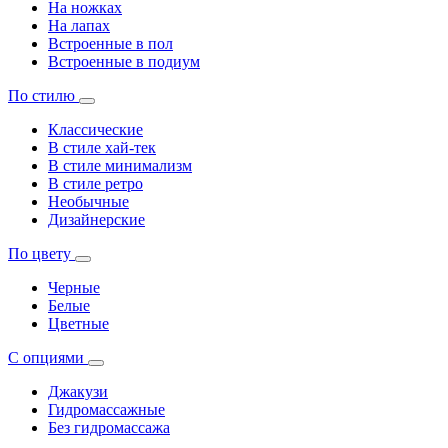
На ножках
На лапах
Встроенные в пол
Встроенные в подиум
По стилю
Классические
В стиле хай-тек
В стиле минимализм
В стиле ретро
Необычные
Дизайнерские
По цвету
Черные
Белые
Цветные
С опциями
Джакузи
Гидромассажные
Без гидромассажа