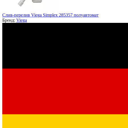
Слив-перелив Viega Simplex 285357 полуавтомат
Бренд:
Viega