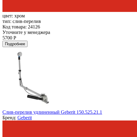
цвет:
хром
тип:
слив-перелив
Код товара: 24126
Уточните у менеджера
5700 Р
Подробнее
Слив-перелив удлиненный Geberit 150.525.21.1
Бренд:
Geberit