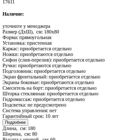
17611
Наличие:
уточните у менеджера
Размер (ДхШ), см:
180x80
Форма:
прямоугольная
Установка:
пристенная
Каркас:
приобретается отдельно
Ножки:
приобретаются отдельно
Сифон (слив-перелив):
приобретается отдельно
Ручки:
приобретаются отдельно
Подголовник:
приобретается отдельно
Экран фронтальный:
приобретается отдельно
Экраны боковые:
приобретаются отдельно
Смеситель на борт:
приобретается отдельно
Шторка стеклянная:
приобретается отдельно
Гидромассаж:
приобретается отдельно
Подсветка:
не предусмотрено
Система управления:
нет
Гарантийный срок:
10 лет
Подробнее
Длина, см:
180
Ширина, см:
80
Высота с опорой, см:
60