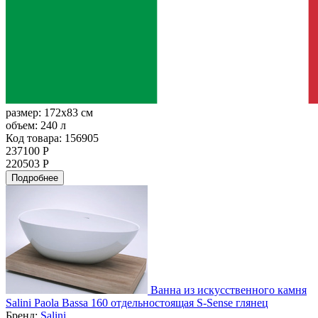
размер:
172x83 см
объем:
240 л
Код товара: 156905
237100 Р
220503 Р
Подробнее
Ванна из искусственного камня
Salini Paola Bassa 160 отдельностоящая S-Sense глянец
Бренд:
Salini