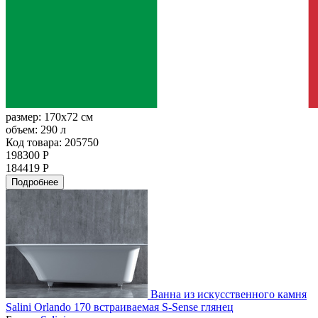
размер:
170x72 см
объем:
290 л
Код товара: 205750
198300 Р
184419 Р
Подробнее
Ванна из искусственного камня
Salini Orlando 170 встраиваемая S-Sense глянец