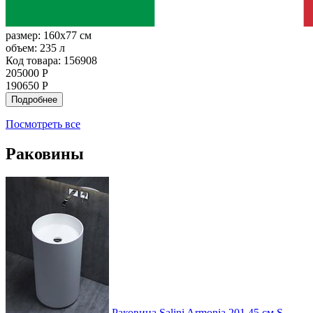
размер:
160x77 см
объем:
235 л
Код товара: 156908
205000 Р
190650 Р
Подробнее
Посмотреть все
Раковины
Раковина Salini Armonia 201 45 см S-