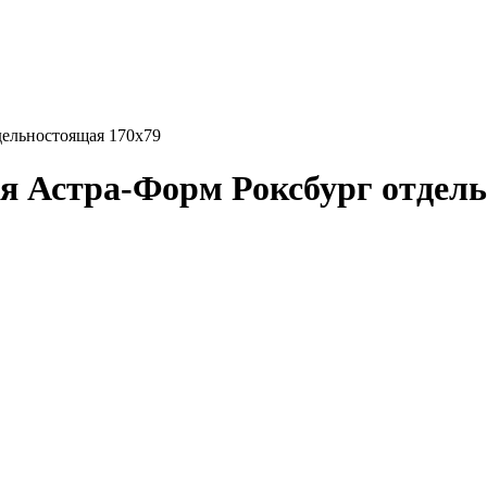
дельностоящая 170х79
ня Астра-Форм Роксбург отдел