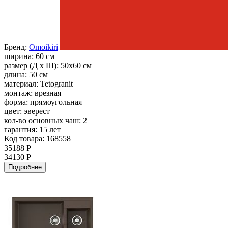
Бренд:
Omoikiri
ширина:
60 см
размер (Д х Ш):
50x60 см
длина:
50 см
материал:
Tetogranit
монтаж:
врезная
форма:
прямоугольная
цвет:
эверест
кол-во основных чаш:
2
гарантия:
15 лет
Код товара: 168558
35188 Р
34130 Р
Подробнее