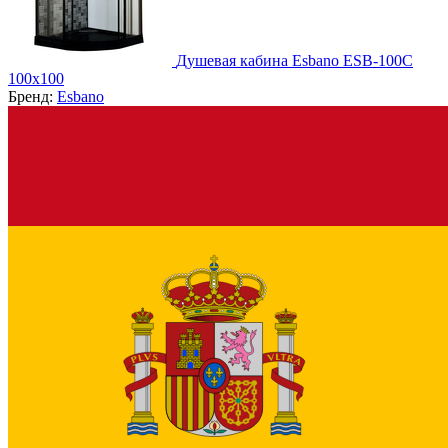
Душевая кабина Esbano ESB-100C
100х100
Бренд:
Esbano