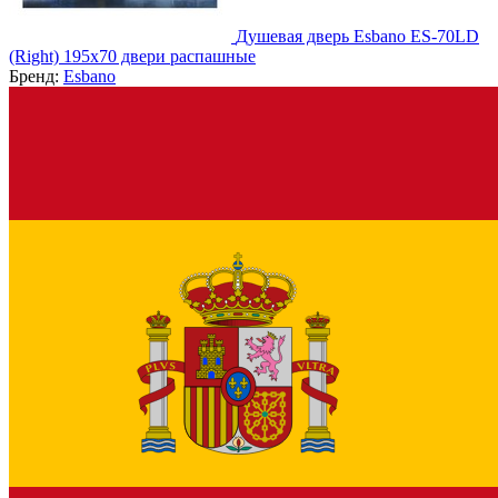
Душевая дверь Esbano ES-70LD
(Right) 195х70 двери распашные
Бренд:
Esbano