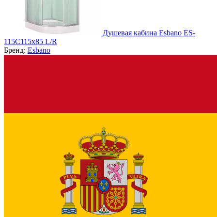
Душевая кабина Esbano ES-
115C115х85 L/R
Бренд:
Esbano