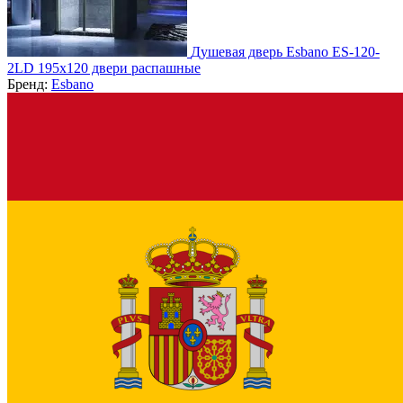
Душевая дверь Esbano ES-120-
2LD 195х120 двери распашные
Бренд:
Esbano