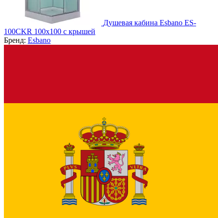
Душевая кабина Esbano ES-
100CKR 100х100 с крышей
Бренд:
Esbano