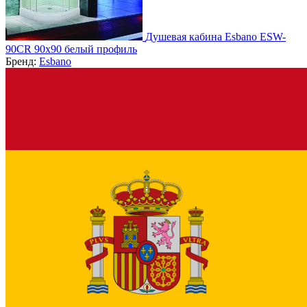
Душевая кабина Esbano ESW-
90CR 90х90 белый профиль
Бренд:
Esbano