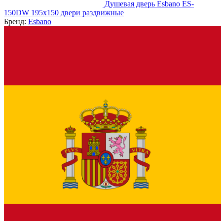
Душевая дверь Esbano ES-
150DW 195х150 двери раздвижные
Бренд:
Esbano