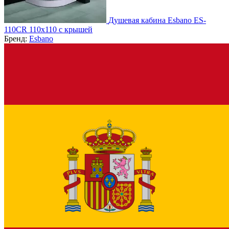
Душевая кабина Esbano ES-
110CR 110х110 с крышей
Бренд:
Esbano