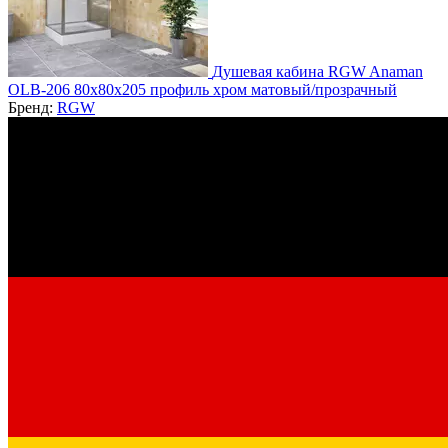
Душевая кабина RGW Anaman
OLB-206 80х80х205 профиль хром матовый/прозрачный
Бренд:
RGW