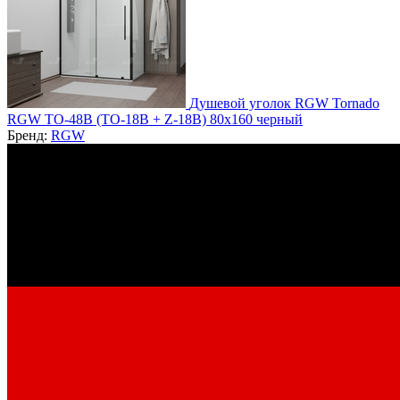
Душевой уголок RGW Tornado
RGW TO-48B (TO-18B + Z-18B) 80x160 черный
Бренд:
RGW