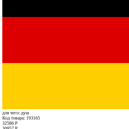
для чего:
душ
Код товара: 193165
32586 Р
30957 Р