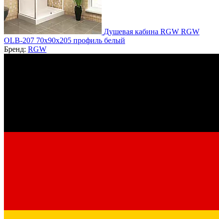
Душевая кабина RGW RGW
OLB-207 70x90x205 профиль белый
Бренд:
RGW