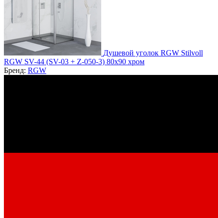
Душевой уголок RGW Stilvoll
RGW SV-44 (SV-03 + Z-050-3) 80x90 хром
Бренд:
RGW