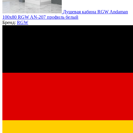
Душевая кабина RGW Andaman
100x80 RGW AN-207 профиль белый
Бренд:
RGW