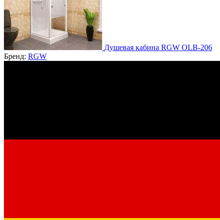
Душевая кабина RGW OLB-206
Бренд:
RGW