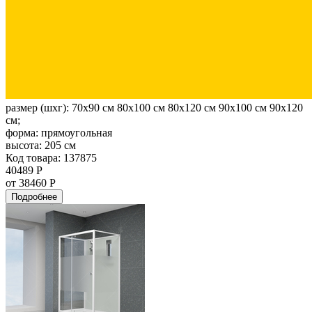
размер (шхг):
70x90 см 80x100 см 80x120 см 90x100 см 90x120
см;
форма:
прямоугольная
высота:
205 см
Код товара: 137875
40489 Р
от 38460 Р
Подробнее