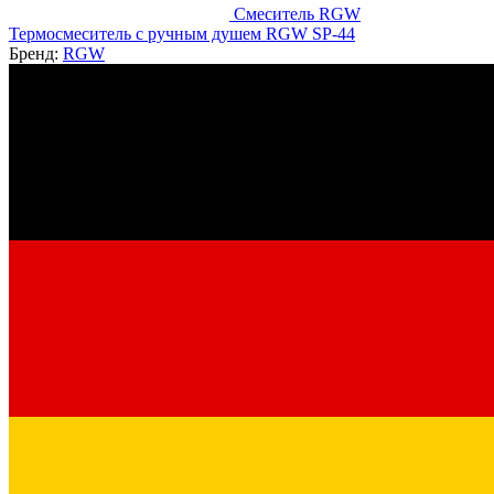
Смеситель RGW
Термосмеситель с ручным душем RGW SP-44
Бренд:
RGW