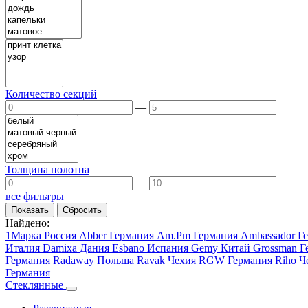
Количество секций
—
Толщина полотна
—
все фильтры
Найдено:
1Марка
Россия
Abber
Германия
Am.Pm
Германия
Ambassador
Г
Италия
Damixa
Дания
Esbano
Испания
Gemy
Китай
Grossman
Г
Германия
Radaway
Польша
Ravak
Чехия
RGW
Германия
Riho
Ч
Германия
Стеклянные