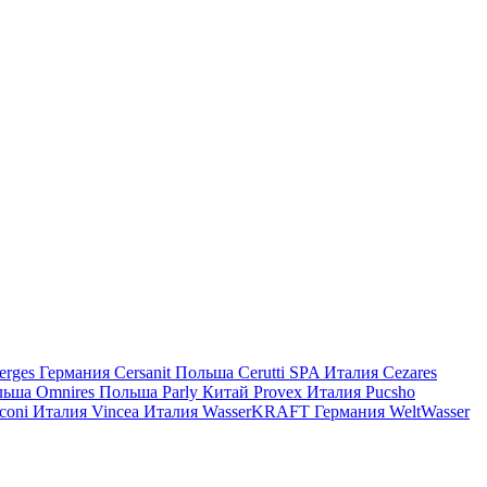
erges
Германия
Cersanit
Польша
Cerutti SPA
Италия
Cezares
льша
Omnires
Польша
Parly
Китай
Provex
Италия
Pucsho
coni
Италия
Vincea
Италия
WasserKRAFT
Германия
WeltWasser