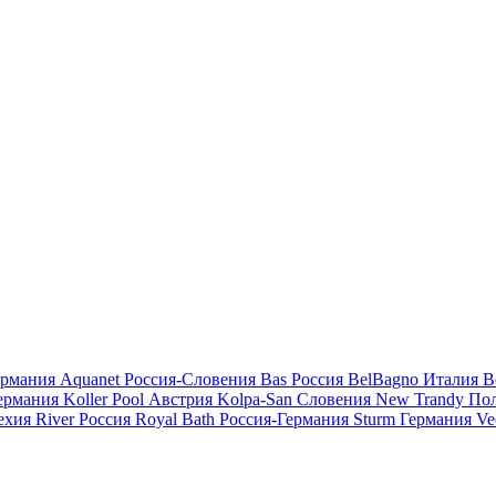
ермания
Aquanet
Россия-Словения
Bas
Россия
BelBagno
Италия
B
ермания
Koller Pool
Австрия
Kolpa-San
Словения
New Trandy
По
ехия
River
Россия
Royal Bath
Россия-Германия
Sturm
Германия
Ve