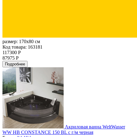
размер:
170x80 см
Код товара: 163181
117300 Р
87975 Р
Подробнее
Акриловая ванна WeltWasser
WW HB CONSTANCE 150 BL с г/м черная