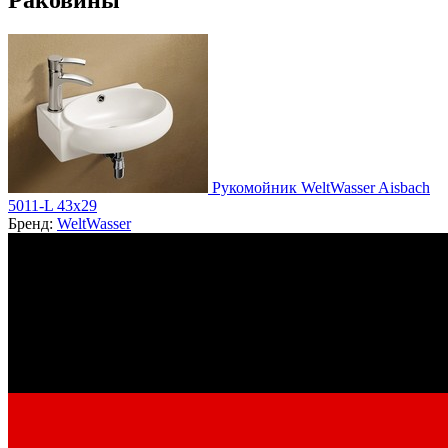
Раковины
Рукомойник WeltWasser Aisbach
5011-L 43х29
Бренд:
WeltWasser