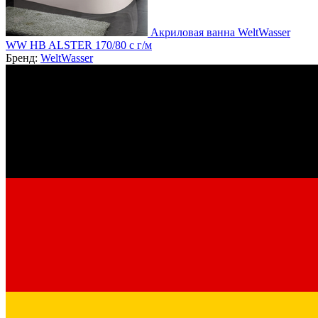
Акриловая ванна WeltWasser
WW HB ALSTER 170/80 с г/м
Бренд:
WeltWasser