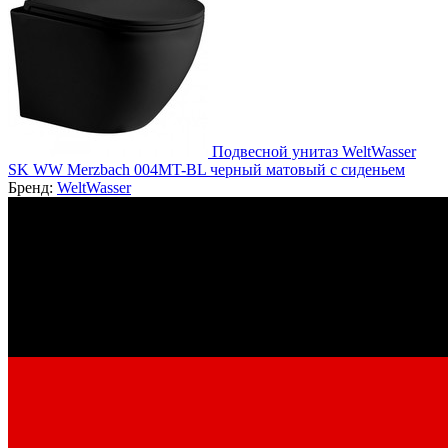
Подвесной унитаз WeltWasser
SK WW Merzbach 004MT-BL черный матовый с сиденьем
Бренд:
WeltWasser