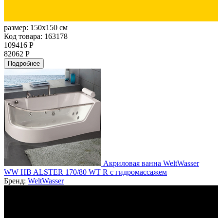
размер:
150x150 см
Код товара: 163178
109416 Р
82062 Р
Подробнее
Акриловая ванна WeltWasser
WW HB ALSTER 170/80 WT R с гидромассажем
Бренд:
WeltWasser