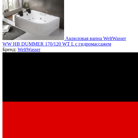
Акриловая ванна WeltWasser
WW HB DUMMER 170/120 WT L с гидромассажем
Бренд:
WeltWasser