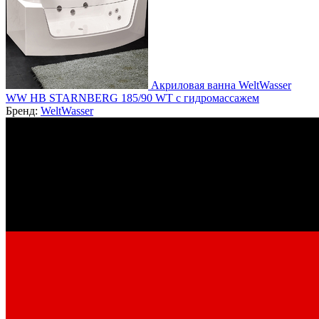
Акриловая ванна WeltWasser
WW HB STARNBERG 185/90 WT с гидромассажем
Бренд:
WeltWasser