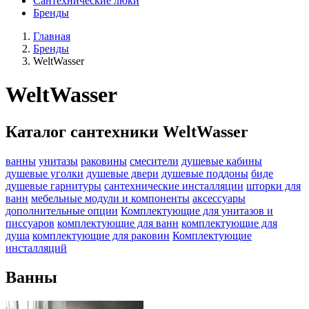
Сантехнические люки
Бренды
Главная
Бренды
WeltWasser
WeltWasser
Каталог сантехники WeltWasser
ванны
унитазы
раковины
смесители
душевые кабины
душевые уголки
душевые двери
душевые поддоны
биде
душевые гарнитуры
сантехнические инсталляции
шторки для
ванн
мебельные модули и компоненты
аксессуары
дополнительные опции
Комплектующие для унитазов и
писсуаров
комплектующие для ванн
комплектующие для
душа
комплектующие для раковин
Комплектующие
инсталляций
Ванны