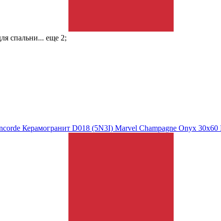
я спальни... еще 2;
ncorde Керамогранит D018 (5N3I) Marvel Champagne Onyx 30x60 