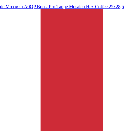
rde Мозаика A0QP Boost Pro Taupe Mosaico Hex Coffee 25x28,5