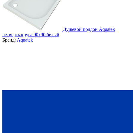
Душевой поддон Aquatek
четверть круга 90x90 белый
Бренд:
Aquatek