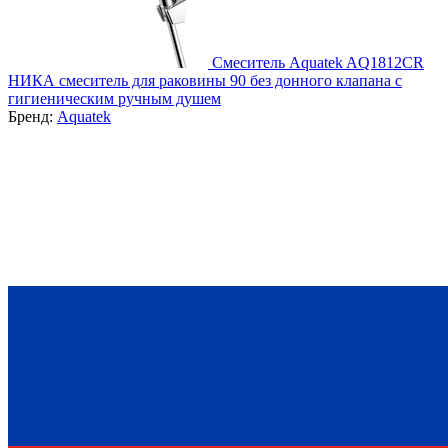
Смеситель Aquatek AQ1812CR
НИКА смеситель для раковины 90 без донного клапана с
гигиеническим ручным душем
Бренд:
Aquatek