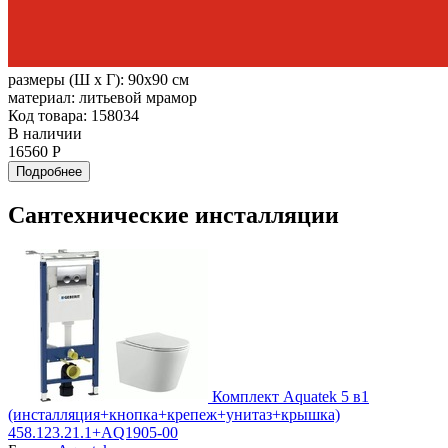
размеры (Ш х Г):
90x90 см
материал:
литьевой мрамор
Код товара: 158034
В наличии
16560 Р
Подробнее
Сантехнические инсталляции
Комплект Aquatek 5 в1
(инсталляция+кнопка+крепеж+унитаз+крышка)
458.123.21.1+AQ1905-00