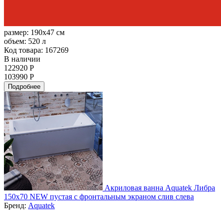
размер:
190x47 см
объем:
520 л
Код товара: 167269
В наличии
122920 Р
103990 Р
Подробнее
Акриловая ванна Aquatek Либра
150х70 NEW пустая с фронтальным экраном слив слева
Бренд:
Aquatek