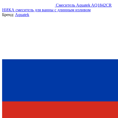
Смеситель Aquatek AQ1842CR
НИКА смеситель для ванны с длинным изливом
Бренд:
Aquatek