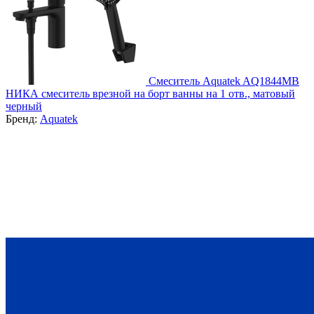
Смеситель Aquatek AQ1844MB
НИКА смеситель врезной на борт ванны на 1 отв., матовый
черный
Бренд:
Aquatek