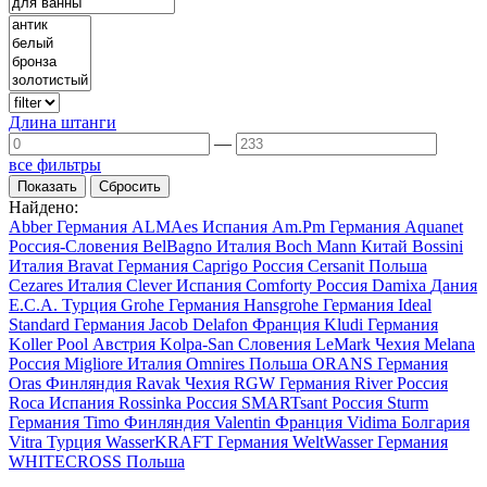
Длина штанги
—
все фильтры
Найдено:
Abber
Германия
ALMAes
Испания
Am.Pm
Германия
Aquanet
Россия-Словения
BelBagno
Италия
Boch Mann
Китай
Bossini
Италия
Bravat
Германия
Caprigo
Россия
Cersanit
Польша
Cezares
Италия
Clever
Испания
Comforty
Россия
Damixa
Дания
E.C.A.
Турция
Grohe
Германия
Hansgrohe
Германия
Ideal
Standard
Германия
Jacob Delafon
Франция
Kludi
Германия
Koller Pool
Австрия
Kolpa-San
Словения
LeMark
Чехия
Melana
Россия
Migliore
Италия
Omnires
Польша
ORANS
Германия
Oras
Финляндия
Ravak
Чехия
RGW
Германия
River
Россия
Roca
Испания
Rossinka
Россия
SMARTsant
Россия
Sturm
Германия
Timo
Финляндия
Valentin
Франция
Vidima
Болгария
Vitra
Турция
WasserKRAFT
Германия
WeltWasser
Германия
WHITECROSS
Польша