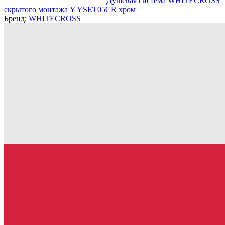
Душевая система WHITECROSS
скрытого монтажа Y YSET05CR хром
Бренд:
WHITECROSS