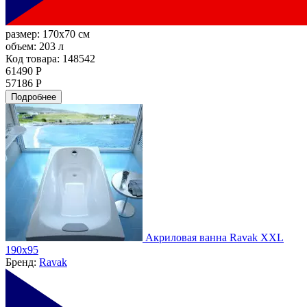
размер:
170x70 см
объем:
203 л
Код товара: 148542
61490 Р
57186 Р
Подробнее
Акриловая ванна Ravak XXL
190х95
Бренд:
Ravak