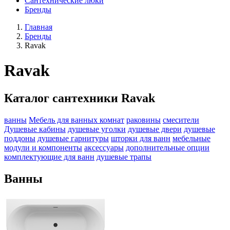
Сантехнические люки
Бренды
Главная
Бренды
Ravak
Ravak
Каталог сантехники Ravak
ванны
Мебель для ванных комнат
раковины
смесители
Душевые кабины
душевые уголки
душевые двери
душевые
поддоны
душевые гарнитуры
шторки для ванн
мебельные
модули и компоненты
аксессуары
дополнительные опции
комплектующие для ванн
душевые трапы
Ванны