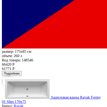
размер:
175x85 см
объем:
260 л
Код товара: 148546
66420 Р
61771 Р
Подробнее
Акриловая ванна Ravak Formy
01 Slim 170x75
Бренд:
Ravak