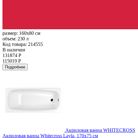
размер:
160x80 см
объем:
230 л
Код товара: 214555
В наличии
131874 Р
115019 Р
Подробнее
Акриловая ванна WHITECROSS
Акриловая ванна Whitecross Layla, 170x75 см