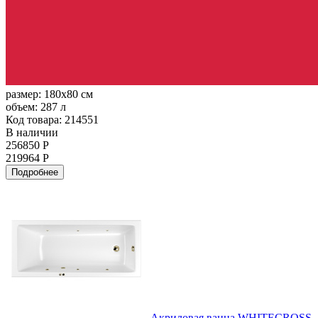
размер:
180x80 см
объем:
287 л
Код товара: 214551
В наличии
256850 Р
219964 Р
Подробнее
Акриловая ванна WHITECROSS