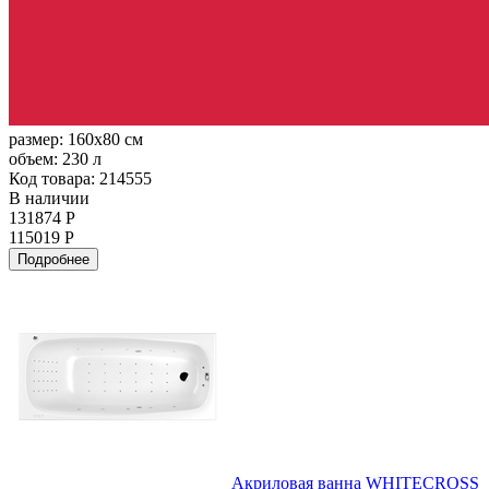
размер:
160x80 см
объем:
230 л
Код товара: 214555
В наличии
131874 Р
115019 Р
Подробнее
Акриловая ванна WHITECROSS