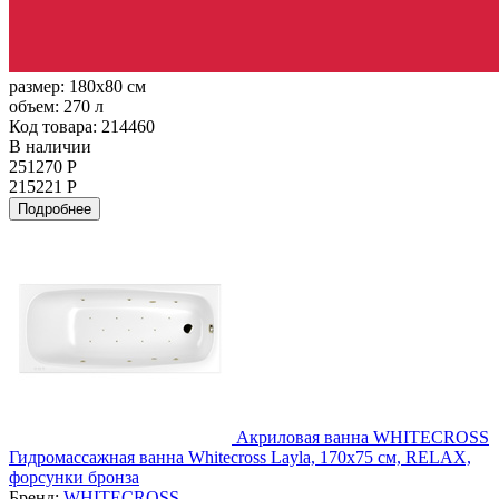
размер:
180x80 см
объем:
270 л
Код товара: 214460
В наличии
251270 Р
215221 Р
Подробнее
Акриловая ванна WHITECROSS
Гидромассажная ванна Whitecross Layla, 170x75 см, RELAX,
форсунки бронза
Бренд:
WHITECROSS