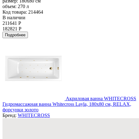
размер:
180x80 см
объем:
270 л
Код товара: 214464
В наличии
211641 Р
182821 Р
Подробнее
Акриловая ванна WHITECROSS
Гидромассажная ванна Whitecross Layla, 180x80 см, RELAX,
форсунки золото
Бренд:
WHITECROSS