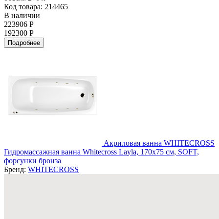
Код товара: 214465
В наличии
223906 Р
192300 Р
Подробнее
Акриловая ванна WHITECROSS
Гидромассажная ванна Whitecross Layla, 170x75 см, SOFT,
форсунки бронза
Бренд:
WHITECROSS