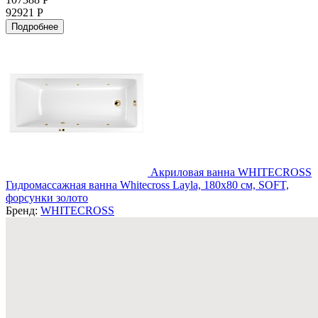
92921 Р
Подробнее
Акриловая ванна WHITECROSS
Гидромассажная ванна Whitecross Layla, 180x80 см, SOFT,
форсунки золото
Бренд:
WHITECROSS