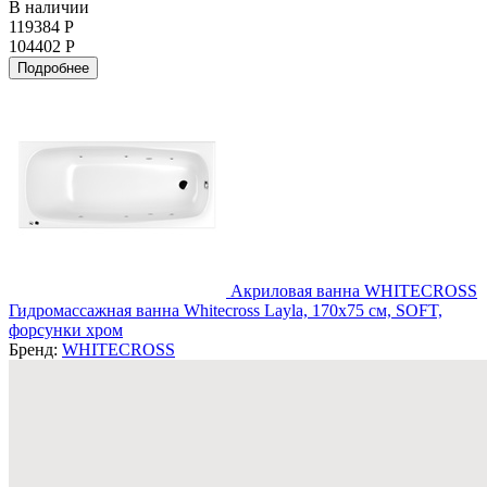
В наличии
119384 Р
104402 Р
Подробнее
Акриловая ванна WHITECROSS
Гидромассажная ванна Whitecross Layla, 170x75 см, SOFT,
форсунки хром
Бренд:
WHITECROSS