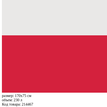
размер:
170x75 см
объем:
230 л
Код товара: 214467