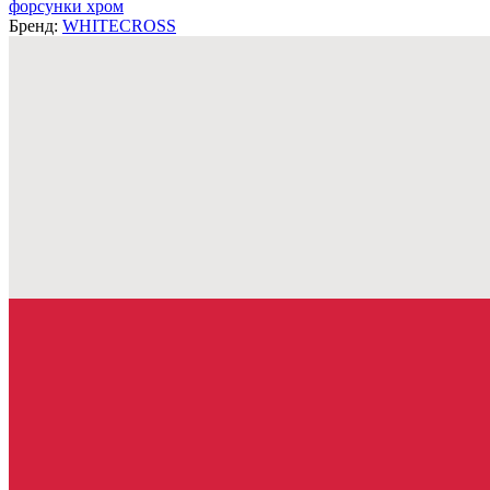
форсунки хром
Бренд:
WHITECROSS