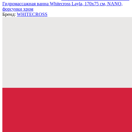
Гидромассажная ванна Whitecross Layla, 170x75 см, NANO,
форсунки хром
Бренд:
WHITECROSS