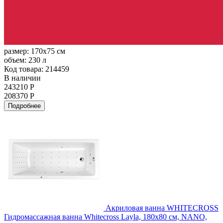
размер:
170x75 см
объем:
230 л
Код товара: 214459
В наличии
243210 Р
208370 Р
Подробнее
Акриловая ванна WHITECROSS
Гидромассажная ванна Whitecross Layla, 180x80 см, NANO,