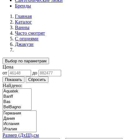
Сантехнические люки
Бренды
Главная
Каталог
Ванны
Часто смотрят
С опциями
Джакузи
Выбор по параметрам
Цена
от
до
Найдено:
Размер (ДхШ),см