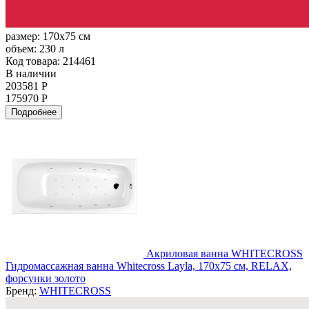
размер:
170x75 см
объем:
230 л
Код товара: 214461
В наличии
203581 Р
175970 Р
Подробнее
Акриловая ванна WHITECROSS
Гидромассажная ванна Whitecross Layla, 170x75 см, RELAX,
форсунки золото
Бренд:
WHITECROSS