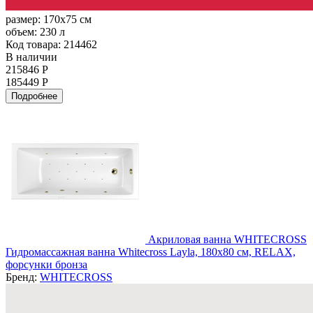
размер:
170x75 см
объем:
230 л
Код товара: 214462
В наличии
215846 Р
185449 Р
Подробнее
Акриловая ванна WHITECROSS
Гидромассажная ванна Whitecross Layla, 180x80 см, RELAX,
форсунки бронза
Бренд:
WHITECROSS