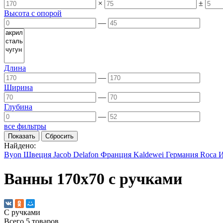
×
±
Высота с опорой
—
Длина
—
Ширина
—
Глубина
—
все фильтры
Найдено:
Byon
Швеция
Jacob Delafon
Франция
Kaldewei
Германия
Roca
И
Ванны 170х70 с ручками
С ручками
Всего
5
товаров