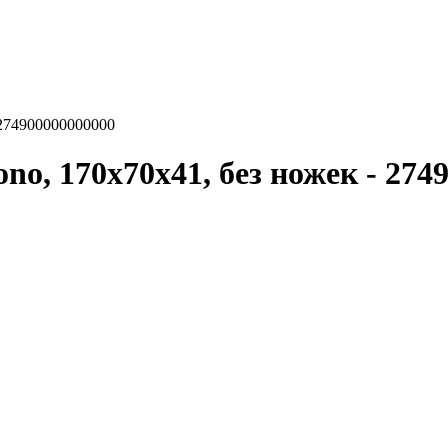
 274900000000000
no, 170х70х41, без ножек - 274