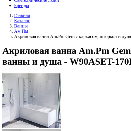
Сантехнические люки
Бренды
Главная
Каталог
Ванны
Ам.Пм
Акриловая ванна Am.Pm Gem с каркасом, шторкой и душ
Акриловая ванна Am.Pm Gem с
ванны и душа - W90ASET-17