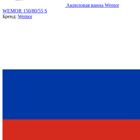
Акриловая ванна Wemor
WEMOR 150/80/55 S
Бренд:
Wemor