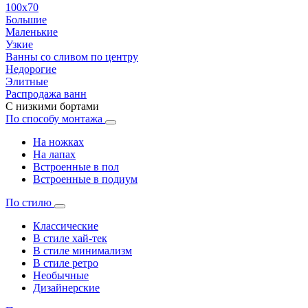
100х70
Большие
Маленькие
Узкие
Ванны со сливом по центру
Недорогие
Элитные
Распродажа ванн
С низкими бортами
По способу монтажа
На ножках
На лапах
Встроенные в пол
Встроенные в подиум
По стилю
Классические
В стиле хай-тек
В стиле минимализм
В стиле ретро
Необычные
Дизайнерские