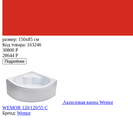
размер:
150x85 см
Код товара: 163246
30800 Р
28644 Р
Подробнее
Акриловая ванна Wemor
WEMOR 120/120/55 C
Бренд:
Wemor