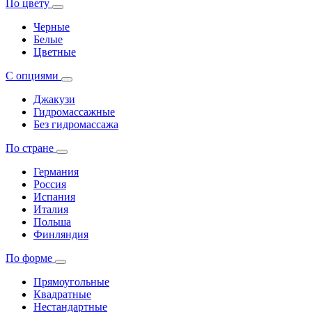
По цвету
Черные
Белые
Цветные
С опциями
Джакузи
Гидромассажные
Без гидромассажа
По стране
Германия
Россия
Испания
Италия
Польша
Финляндия
По форме
Прямоугольные
Квадратные
Нестандартные