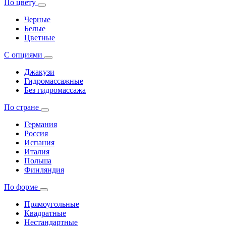
По цвету
Черные
Белые
Цветные
С опциями
Джакузи
Гидромассажные
Без гидромассажа
По стране
Германия
Россия
Испания
Италия
Польша
Финляндия
По форме
Прямоугольные
Квадратные
Нестандартные