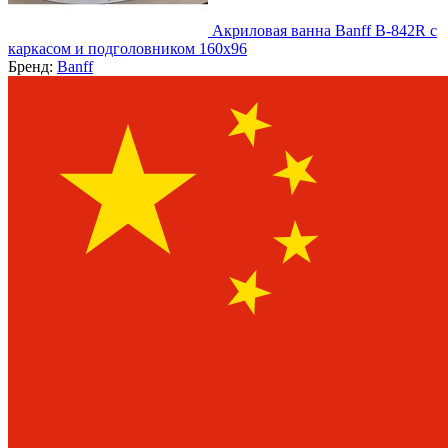
Акриловая ванна Banff B-842R с
каркасом и подголовником 160х96
Бренд:
Banff