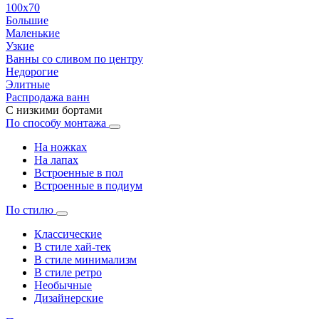
100х70
Большие
Маленькие
Узкие
Ванны со сливом по центру
Недорогие
Элитные
Распродажа ванн
С низкими бортами
По способу монтажа
На ножках
На лапах
Встроенные в пол
Встроенные в подиум
По стилю
Классические
В стиле хай-тек
В стиле минимализм
В стиле ретро
Необычные
Дизайнерские