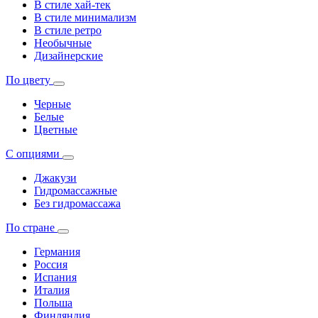
В стиле хай-тек
В стиле минимализм
В стиле ретро
Необычные
Дизайнерские
По цвету
Черные
Белые
Цветные
С опциями
Джакузи
Гидромассажные
Без гидромассажа
По стране
Германия
Россия
Испания
Италия
Польша
Финляндия