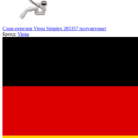
Слив-перелив Viega Simplex 285357 полуавтомат
Бренд:
Viega