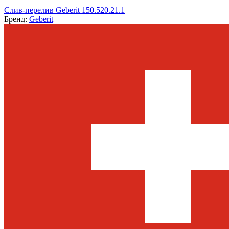
Слив-перелив Geberit 150.520.21.1
Бренд:
Geberit