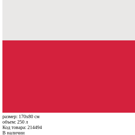
размер:
170x80 см
объем:
250 л
Код товара: 214494
В наличии