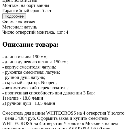
Цвет:
золотистый
Монтаж:
на борт ванны
Гарантийный срок:
5 лет
Подробнее
Форма:
округлая
Материал:
латунь
Число отверстий монтажа, шт.:
4
Описание товара:
- длина излива 190 мм;
- длина душевого шланга 150 см;
- корпус смесителя: латунь;
- рукоятка смесителя: латунь;
- ручной душ: латунь;
- скрытый аэратор: Neoperl;
- автоматический переключатель;
- пропускная способность при давлении 3 Бар:
1) излив - 18,8 л/мин
2) ручной душ - 13,5 л/мин
Смеситель для ванны WHITECROSS на 4 отверстия Y золото
- цена 34384 руб. Оформить заказ и купить смеситель
WHITECROSS на 4 отверстия Y золото в Москве в нашем
интернет магазине можно по тел 8 (919) 991-95-00 или