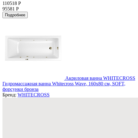
110518 Р
95581 Р
Подробнее
Акриловая ванна WHITECROSS
Гидромассажная ванна Whitecross Wave, 160x80 см, SOFT,
форсунки бронза
Бренд:
WHITECROSS