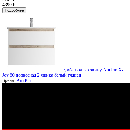
4390 Р
Подробнее
Тумба под раковину Am.Pm X-
Joy 80 подвесная 2 ящика белый глянец
Бренд:
Am.Pm