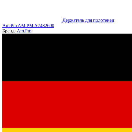
Держатель для полотенец
Am.Pm AM.PM A7432600
Бренд:
Am.Pm