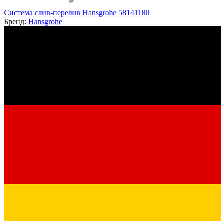
Система слив-перелив Hansgrohe 58141180
Бренд:
Hansgrohe