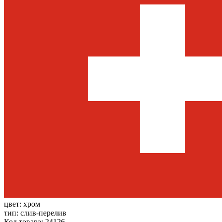
цвет:
хром
тип:
слив-перелив
Код товара: 24126