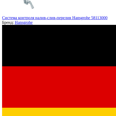
Система контроля налив-слив-перелив Hansgrohe 58113000
Бренд:
Hansgrohe