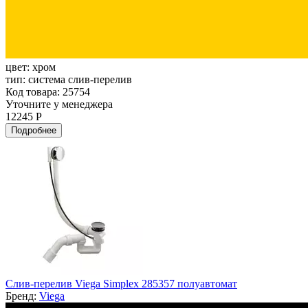
цвет:
хром
тип:
система слив-перелив
Код товара: 25754
Уточните у менеджера
12245 Р
Подробнее
Слив-перелив Viega Simplex 285357 полуавтомат
Бренд:
Viega