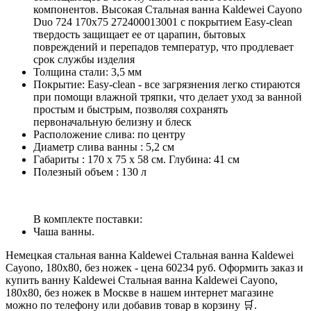
компонентов. Высокая Стальная ванна Kaldewei Cayono
Duo 724 170x75 272400013001 с покрытием Easy-clean
твердость защищает ее от царапин, бытовых
повреждений и перепадов температур, что продлевает
срок службы изделия
Толщина стали: 3,5 мм
Покрытие: Easy-clean - все загрязнения легко стираются
при помощи влажной тряпки, что делает уход за ванной
простым и быстрым, позволяя сохранять
первоначальную белизну и блеск
Расположение слива: по центру
Диаметр слива ванны : 5,2 см
Габариты : 170 х 75 х 58 см. Глубина: 41 см
Полезный объем : 130 л
В комплекте поставки:
Чаша ванны.
Немецкая стальная ванна Kaldewei Стальная ванна Kaldewei
Cayono, 180х80, без ножек - цена 60234 руб. Оформить заказ и
купить ванну Kaldewei Стальная ванна Kaldewei Cayono,
180х80, без ножек в Москве в нашем интернет магазине
можно по телефону или добавив товар в корзину 🛒.