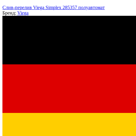
Слив-перелив Viega Simplex 285357 полуавтомат
Бренд:
Viega