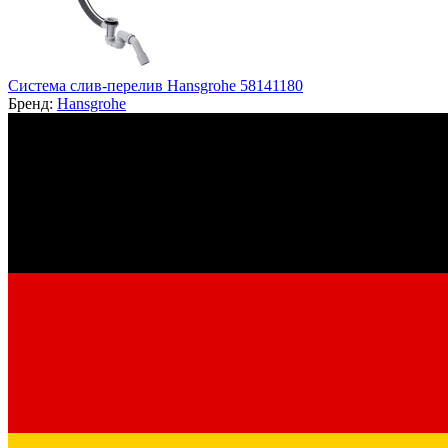
Система слив-перелив Hansgrohe 58141180
Бренд:
Hansgrohe