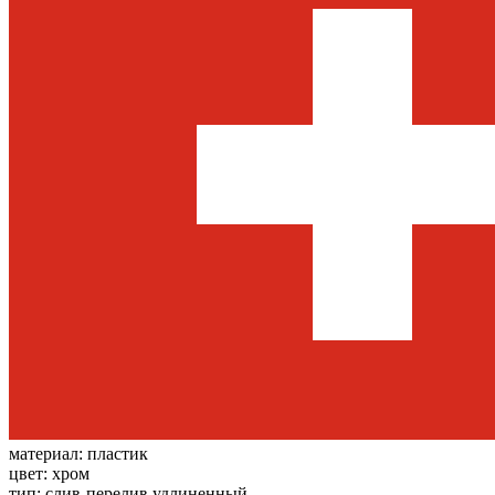
материал:
пластик
цвет:
хром
тип:
слив-перелив удлиненный