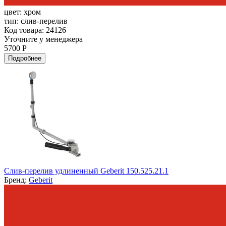
цвет:
хром
тип:
слив-перелив
Код товара: 24126
Уточните у менеджера
5700 Р
Подробнее
Слив-перелив удлиненный Geberit 150.525.21.1
Бренд:
Geberit