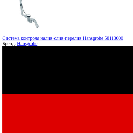
Система контроля налив-слив-перелив Hansgrohe 58113000
Бренд:
Hansgrohe