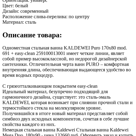
Ориентация:
универс
Цвет:
белый
Дизайн:
современный
Расположение слива-перелива:
по центру
Материал:
сталь
Описание товара:
Одноместная стальная ванна KALDEWEI Puro 170x80 mod.
691 + easy-clean 259100013001 имеет четкие линии, являет
собой пример высококлассной, но недорогой дизайнерской
сантехники. Отличительная черта ванн PURO – комфортная
внутренняя длина, обеспечивающая выдающееся удобство во
время водных процедур.
С грязеотталкивающим покрытием easy-clean
Идеальный материал, безупречно подходящий для
гармоничного дизайна, существует: это сталь-эмаль
KALDEWEI, которая возникает при слиянии прочной стали и
термостойкого стекла на молекулярном уровне.
Получившийся в итоге новый материал представляет собой
симбиоз двух исходных компонентов, сочетая в себе лучшие
свойства каждого из них.
Немецкая стальная ванна Kaldewei Стальная ванна Kaldewei
Mega Duo, 180x90 - цена 132660 руб. Оформить заказ и купить