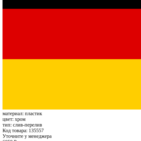
материал:
пластик
цвет:
хром
тип:
слив-перелив
Код товара: 135557
Уточните у менеджера