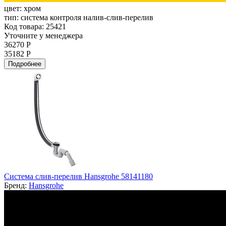
цвет:
хром
тип:
система контроля налив-слив-перелив
Код товара: 25421
Уточните у менеджера
36270 Р
35182 Р
Подробнее
Система слив-перелив Hansgrohe 58141180
Бренд:
Hansgrohe