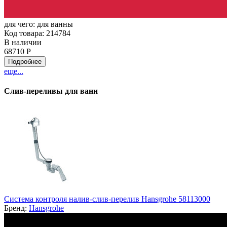
для чего:
для ванны
Код товара: 214784
В наличии
68710 Р
Подробнее
еще...
Слив-переливы для ванн
Система контроля налив-слив-перелив Hansgrohe 58113000
Бренд:
Hansgrohe