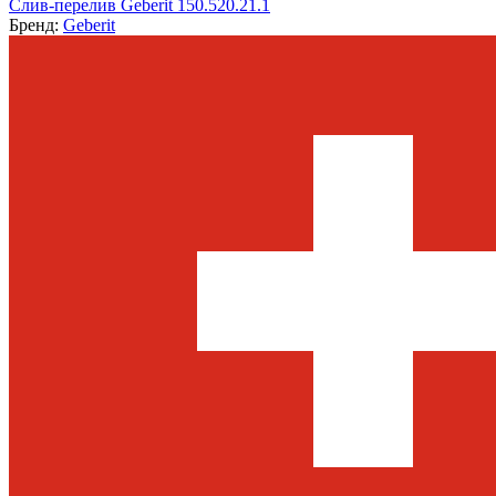
Слив-перелив Geberit 150.520.21.1
Бренд:
Geberit