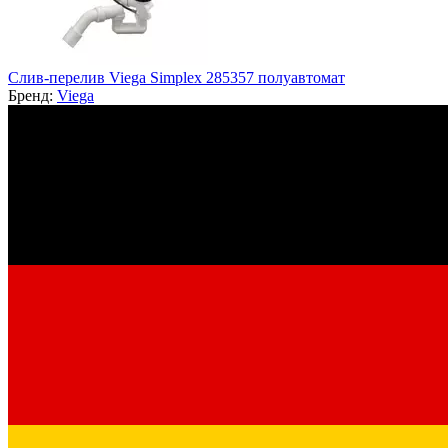
Слив-перелив Viega Simplex 285357 полуавтомат
Бренд:
Viega