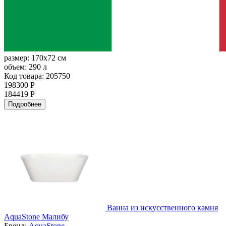
размер:
170x72 см
объем:
290 л
Код товара: 205750
198300 Р
184419 Р
Подробнее
Ванна из искусственного камня
AquaStone Малибу
Бренд:
AquaStone