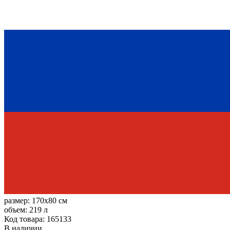
размер:
170x80 см
объем:
219 л
Код товара: 165133
В наличии