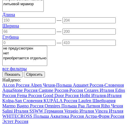
Длина
—
Ширина
—
Глубина
—
все фильтры
Найдено:
Ai.con
Россия
Alpen
Чехия-Польша
Aquanet
Россия-Словения
AquaStone
Россия
Castone
Россия-Россия
Cezares
Италия
Ediss
Россия
Fema
Россия
Good Door
Россия
Holbi
Италия-Италия
Kolpa-San
Словения
KUPÁLA
Россия
Laufen
Швейцария
Marmo Bagno
Россия
Omnires
Польша
Paa
Латвия
Riho
Чехия
Salini
Италия
SSWW
Германия
Veragio
Италия
Vincea
Италия
WHITECROSS
Польша
Акватика
Россия
Астра-Форм
Россия
Эстет
Россия