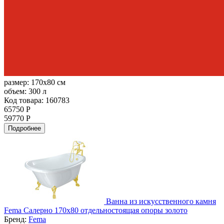
размер:
170x80 см
объем:
300 л
Код товара: 160783
65750 Р
59770 Р
Подробнее
Ванна из искусственного камня
Fema Салерно 170x80 отдельностоящая опоры золото
Бренд:
Fema