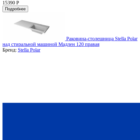
15390 Р
Подробнее
Раковина-столешница Stella Polar
над стиральной машиной Мадлен 120 правая
Бренд:
Stella Polar