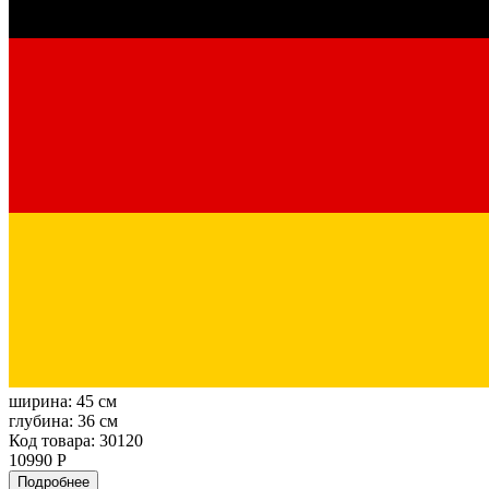
ширина:
45 см
глубина:
36 см
Код товара: 30120
10990 Р
Подробнее