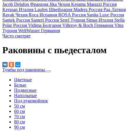
Jacob Delafon
Франция
Jika
Чехия
Kerama Marazzi
Россия
Kerasan
Италия
Laufen
Швейцария
Madera
Россия
Paa
Латвия
Ravak
Чехия
Roca
Испания
ROSA
Россия
Sanita Luxe
Россия
Santek
Россия
Santeri
Россия
Serel
Турция
Simas
Италия
Stella
Polar
Россия
Vidima
Болгария
Villeroy & Boch
Германия
Vitra
Турция
WeltWasser
Германия
Часто смотрят
Раковины с пьедесталом
Тумбы под раковины
Цветные
Белые
Подвесные
Напольные
Под рукомойник
50 см
60 см
70 см
80 см
90 см