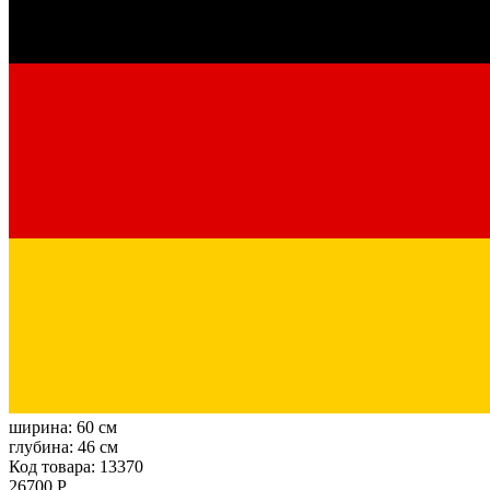
ширина:
60 см
глубина:
46 см
Код товара: 13370
26700 Р