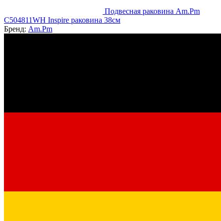
Подвесная раковина Am.Pm
C504811WH Inspire раковина 38см
Бренд:
Am.Pm