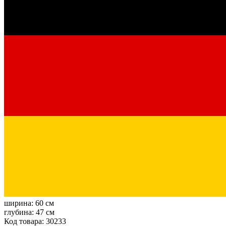
ширина:
60 см
глубина:
47 см
Код товара: 30233