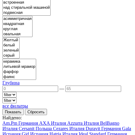
Глубина
—
все фильтры
Найдено:
Am.Pm
Германия
AXA
Италия
Azzurra
Италия
BelBagno
Италия
Cersanit
Польша
Cezares
Италия
Duravit
Германия
Gala
Испания
Gid
Испания
Hatria
Италия
Ideal Standard
Германия