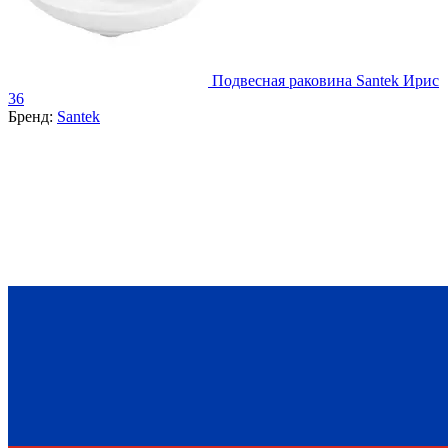
Подвесная раковина Santek Ирис
36
Бренд:
Santek