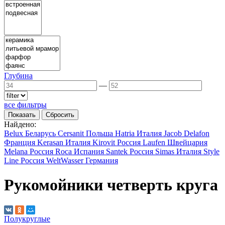
Глубина
—
все фильтры
Найдено:
Belux
Беларусь
Cersanit
Польша
Hatria
Италия
Jacob Delafon
Франция
Kerasan
Италия
Kirovit
Россия
Laufen
Швейцария
Melana
Россия
Roca
Испания
Santek
Россия
Simas
Италия
Style
Line
Россия
WeltWasser
Германия
Рукомойники четверть круга
Полукруглые