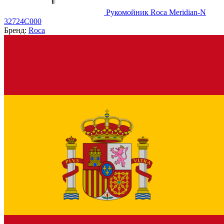
Рукомойник Roca Meridian-N
32724C000
Бренд:
Roca