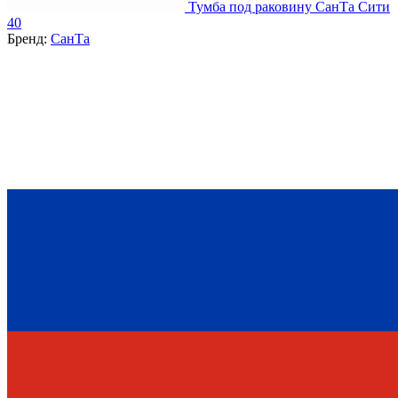
Тумба под раковину СанТа Сити
40
Бренд:
СанТа