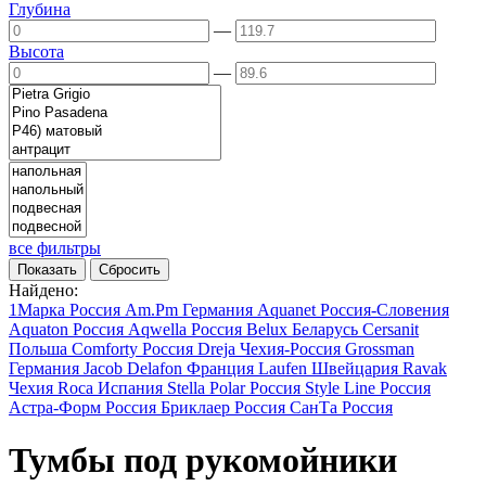
Глубина
—
Высота
—
все фильтры
Найдено:
1Марка
Россия
Am.Pm
Германия
Aquanet
Россия-Словения
Aquaton
Россия
Aqwella
Россия
Belux
Беларусь
Cersanit
Польша
Comforty
Россия
Dreja
Чехия-Россия
Grossman
Германия
Jacob Delafon
Франция
Laufen
Швейцария
Ravak
Чехия
Roca
Испания
Stella Polar
Россия
Style Line
Россия
Астра-Форм
Россия
Бриклаер
Россия
СанТа
Россия
Тумбы под рукомойники