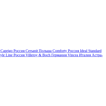
Caprigo
Россия
Cersanit
Польша
Comforty
Россия
Ideal Standard
tyle Line
Россия
Villeroy & Boch
Германия
Vincea
Италия
Астра-