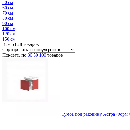
50 см
60 см
70 см
80 см
90 см
100 см
120 см
150 см
Всего
828
товаров
Сортировать
Показать по
36
50
100
товаров
Тумба под раковину Астра-Форм 