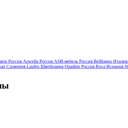
aton
Россия
Aqwella
Россия
ASB-мебель
Россия
BelBagno
Италия
San
Словения
Laufen
Швейцария
Opadiris
Россия
Roca
Испания
S
ны