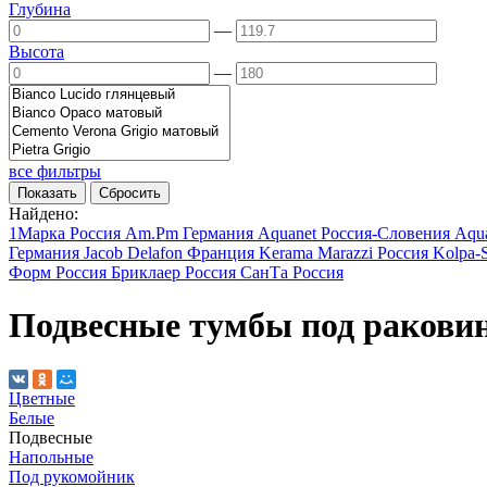
Глубина
—
Высота
—
все фильтры
Найдено:
1Марка
Россия
Am.Pm
Германия
Aquanet
Россия-Словения
Aqu
Германия
Jacob Delafon
Франция
Kerama Marazzi
Россия
Kolpa-
Форм
Россия
Бриклаер
Россия
СанТа
Россия
Подвесные тумбы под ракови
Цветные
Белые
Подвесные
Напольные
Под рукомойник