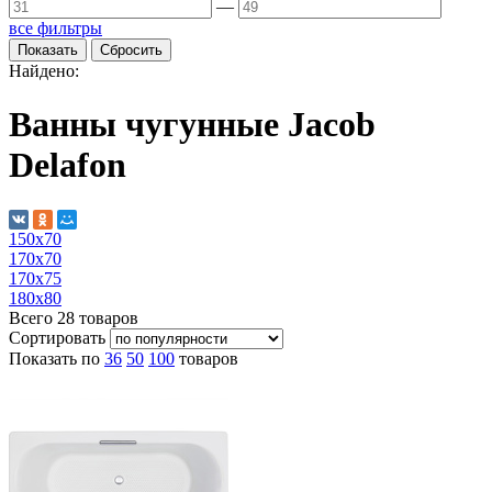
—
все фильтры
Найдено:
Ванны чугунные Jacob
Delafon
150х70
170х70
170х75
180х80
Всего
28
товаров
Сортировать
Показать по
36
50
100
товаров