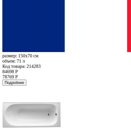
размер:
150x70 см
объем:
71 л
Код товара: 214283
84698 Р
78769 Р
Подробнее