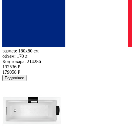
размер:
180x80 см
объем:
170 л
Код товара: 214286
192536 Р
179058 Р
Подробнее