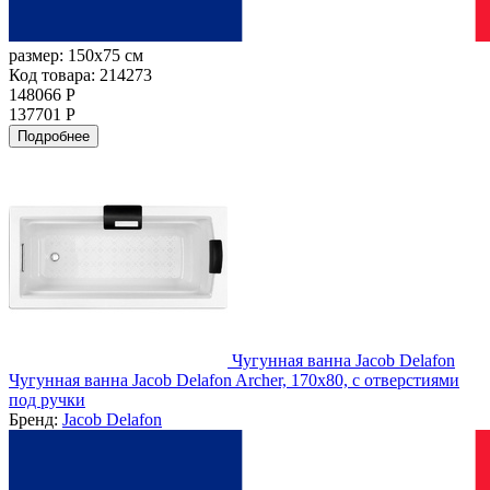
размер:
150x75 см
Код товара: 214273
148066 Р
137701 Р
Подробнее
Чугунная ванна Jacob Delafon
Чугунная ванна Jacob Delafon Archer, 170х80, с отверстиями
под ручки
Бренд:
Jacob Delafon