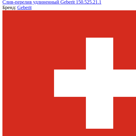
Слив-перелив удлиненный Geberit 150.525.21.1
Бренд:
Geberit