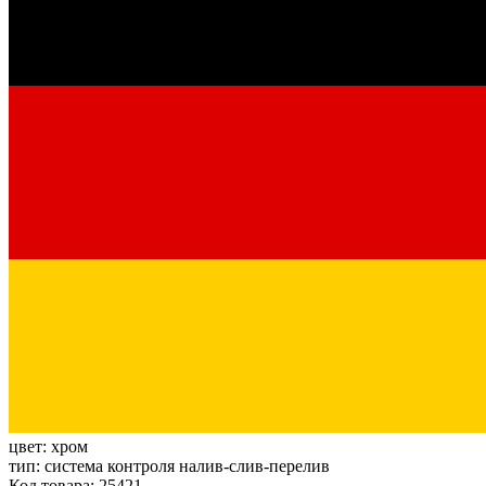
цвет:
хром
тип:
система контроля налив-слив-перелив
Код товара: 25421