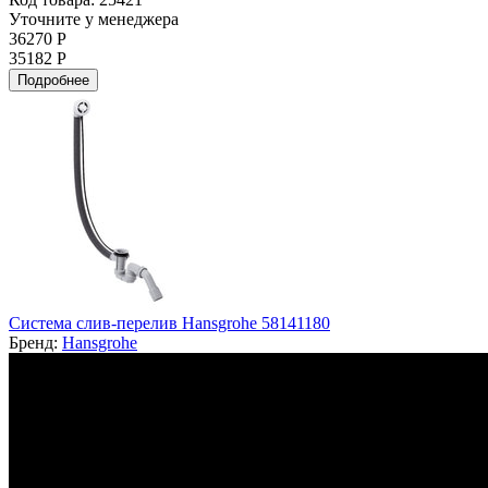
Уточните у менеджера
36270 Р
35182 Р
Подробнее
Система слив-перелив Hansgrohe 58141180
Бренд:
Hansgrohe