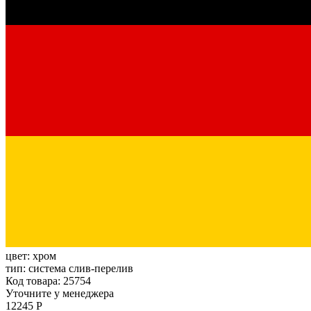
цвет:
хром
тип:
система слив-перелив
Код товара: 25754
Уточните у менеджера
12245 Р