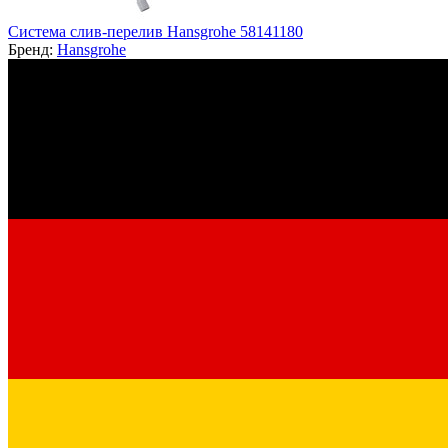
Система слив-перелив Hansgrohe 58141180
Бренд:
Hansgrohe