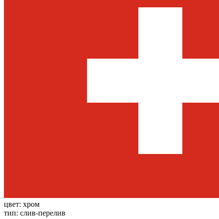
цвет:
хром
тип:
слив-перелив