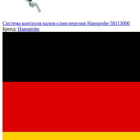
Система контроля налив-слив-перелив Hansgrohe 58113000
Бренд:
Hansgrohe