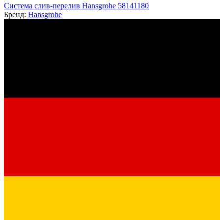
Система слив-перелив Hansgrohe 58141180
Бренд:
Hansgrohe