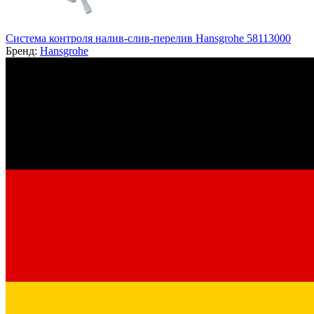
Система контроля налив-слив-перелив Hansgrohe 58113000
Бренд:
Hansgrohe