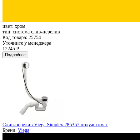
цвет:
хром
тип:
система слив-перелив
Код товара: 25754
Уточните у менеджера
12245 Р
Подробнее
Слив-перелив Viega Simplex 285357 полуавтомат
Бренд:
Viega