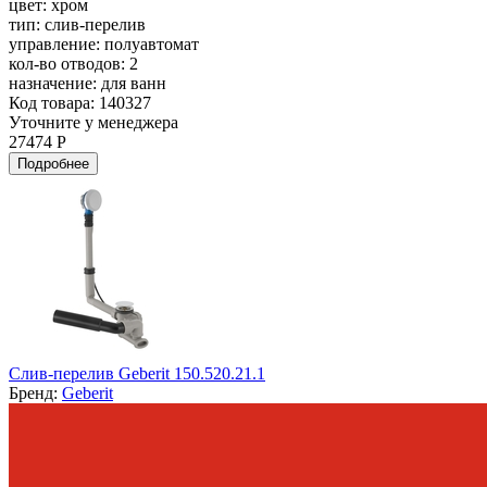
цвет:
хром
тип:
слив-перелив
управление:
полуавтомат
кол-во отводов:
2
назначение:
для ванн
Код товара: 140327
Уточните у менеджера
27474 Р
Подробнее
Слив-перелив Geberit 150.520.21.1
Бренд:
Geberit