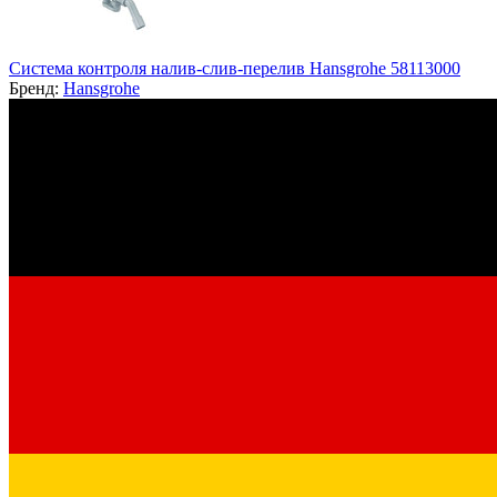
Система контроля налив-слив-перелив Hansgrohe 58113000
Бренд:
Hansgrohe