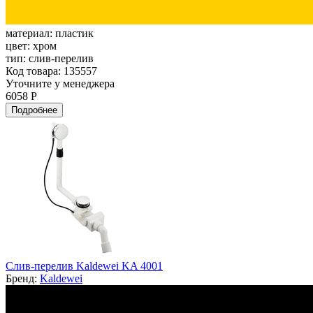
материал:
пластик
цвет:
хром
тип:
слив-перелив
Код товара: 135557
Уточните у менеджера
6058 Р
Подробнее
Слив-перелив Kaldewei KA 4001
Бренд:
Kaldewei