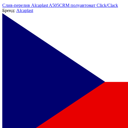
Слив-перелив Alcaplast A505CRM полуавтомат Click/Clack
Бренд:
Alcaplast