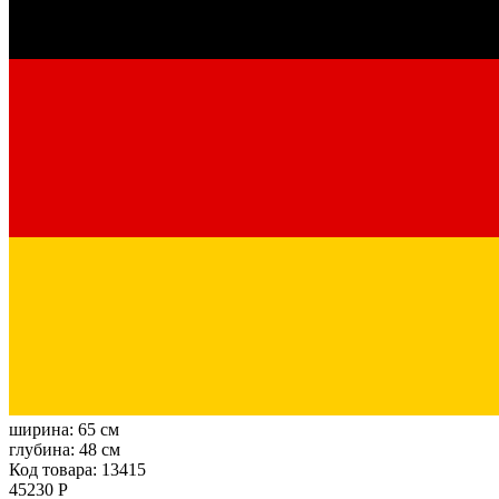
ширина:
65 см
глубина:
48 см
Код товара: 13415
45230 Р