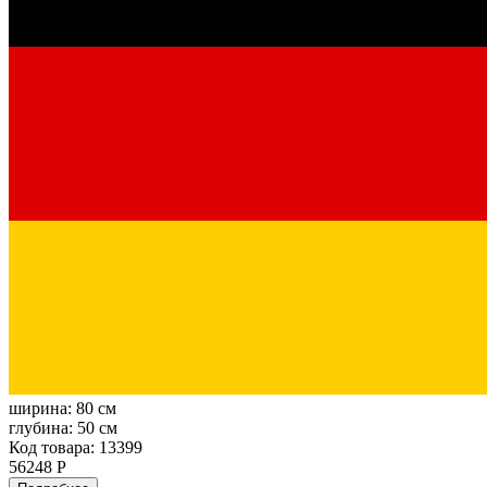
ширина:
80 см
глубина:
50 см
Код товара: 13399
56248 Р