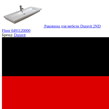
Раковина для мебели Duravit 2ND
Floor 0491120000
Бренд:
Duravit