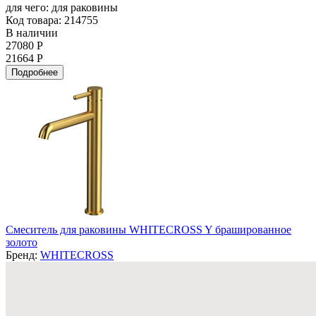
для чего:
для раковины
Код товара: 214755
В наличии
27080 Р
21664 Р
Подробнее
Смеситель для раковины WHITECROSS Y брашированное
золото
Бренд:
WHITECROSS