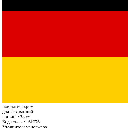
покрытие:
хром
для:
для ванной
ширина:
38 см
Код товара: 161076
Уточните у менеджера